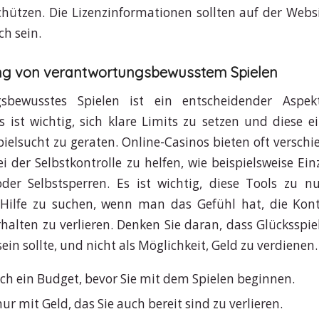
chützen. Die Lizenzinformationen sollten auf der Webs
ch sein.
ng von verantwortungsbewusstem Spielen
gsbewusstes Spielen ist ein entscheidender Aspek
Es ist wichtig, sich klare Limits zu setzen und diese 
Spielsucht zu geraten. Online-Casinos bieten oft verschi
i der Selbstkontrolle zu helfen, wie beispielsweise Ein
oder Selbstsperren. Es ist wichtig, diese Tools zu 
e Hilfe zu suchen, wenn man das Gefühl hat, die Kont
halten zu verlieren. Denken Sie daran, dass Glücksspiel
in sollte, und nicht als Möglichkeit, Geld zu verdienen.
sich ein Budget, bevor Sie mit dem Spielen beginnen.
nur mit Geld, das Sie auch bereit sind zu verlieren.