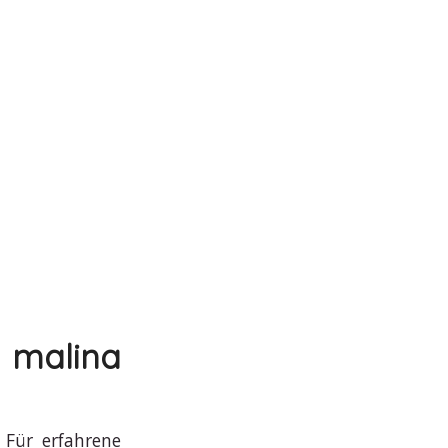
 malina
 Für erfahrene