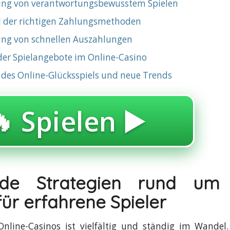
ung von verantwortungsbewusstem Spielen
l der richtigen Zahlungsmethoden
ung von schnellen Auszahlungen
t der Spielangebote im Online-Casino
 des Online-Glücksspiels und neue Trends
 Spielen ▶️
nde Strategien rund um
für erfahrene Spieler
Online-Casinos ist vielfältig und ständig im Wandel.