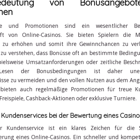
deutung von Bonusangebo
nen
te und Promotionen sind ein wesentlicher Bes
ft von Online-Casinos. Sie bieten Spielern die Mö
 zu erhöhen und somit ihre Gewinnchancen zu verb
g zu verstehen, dass Bonüsse oft an bestimmte Beding
spielsweise Umsatzanforderungen oder zeitliche Besch
s Lesen der Bonusbedingungen ist daher uner
isse zu vermeiden und den vollen Nutzen aus dem Ange
s bieten auch regelmäßige Promotionen für treue K
 Freispiele, Cashback-Aktionen oder exklusive Turniere.
s Kundenservices bei der Bewertung eines Casino
er Kundenservice ist ein klares Zeichen für die 
erung eines Online-Casinos. Ein schneller und kompet