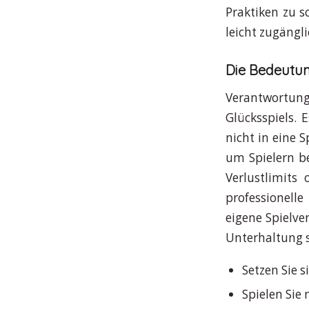
Praktiken zu s
leicht zugängli
Die Bedeutu
Verantwortun
Glücksspiels. 
nicht in eine 
um Spielern be
Verlustlimits 
professionell
eigene Spielver
Unterhaltung se
Setzen Sie 
Spielen Sie 