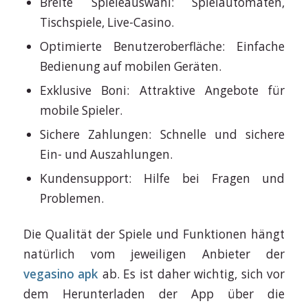
Breite Spieleauswahl: Spielautomaten,
Tischspiele, Live-Casino.
Optimierte Benutzeroberfläche: Einfache
Bedienung auf mobilen Geräten.
Exklusive Boni: Attraktive Angebote für
mobile Spieler.
Sichere Zahlungen: Schnelle und sichere
Ein- und Auszahlungen.
Kundensupport: Hilfe bei Fragen und
Problemen.
Die Qualität der Spiele und Funktionen hängt
natürlich vom jeweiligen Anbieter der
vegasino apk
ab. Es ist daher wichtig, sich vor
dem Herunterladen der App über die