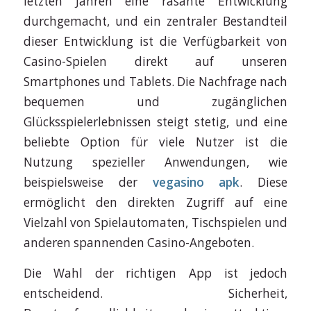
letzten Jahren eine rasante Entwicklung
durchgemacht, und ein zentraler Bestandteil
dieser Entwicklung ist die Verfügbarkeit von
Casino-Spielen direkt auf unseren
Smartphones und Tablets. Die Nachfrage nach
bequemen und zugänglichen
Glücksspielerlebnissen steigt stetig, und eine
beliebte Option für viele Nutzer ist die
Nutzung spezieller Anwendungen, wie
beispielsweise der
vegasino apk
. Diese
ermöglicht den direkten Zugriff auf eine
Vielzahl von Spielautomaten, Tischspielen und
anderen spannenden Casino-Angeboten.
Die Wahl der richtigen App ist jedoch
entscheidend. Sicherheit,