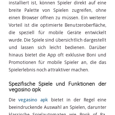
installiert ist, können Spieler direkt auf eine
breite Palette von Spielen zugreifen, ohne
einen Browser öffnen zu müssen. Ein weiterer
Vorteil ist die optimierte Benutzeroberfläche,
die speziell für mobile Geräte entwickelt
wurde. Die Spiele sind übersichtlich dargestellt
und lassen sich leicht bedienen. Darüber
hinaus bietet die App oft exklusive Boni und
Promotionen für mobile Spieler an, die das
Spielerlebnis noch attraktiver machen.
Spezifische Spiele und Funktionen der
vegasino apk
Die
vegasino apk
bietet in der Regel eine
beeindruckende Auswahl an Spielen, darunter
klassische Spielautomaten wie Book of Ra,