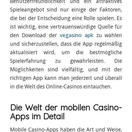
Benutzerfreundlichkeit und ein attraktives
Spieleangebot sind nur einige der Faktoren,
die bei der Entscheidung eine Rolle spielen. Es
ist wichtig, eine vertrauenswürdige Quelle für
den Download der
vegasino apk
zu wählen
und sicherzustellen, dass die App regelmäßig
aktualisiert wird, um die bestmögliche
Spielerfahrung zu gewährleisten. Die
Möglichkeiten sind vielfältig, und mit der
richtigen App kann man jederzeit und überall
in die Welt des Online-Casinos eintauchen.
Die Welt der mobilen Casino-
Apps im Detail
Mobile Casino-Apps haben die Art und Weise,