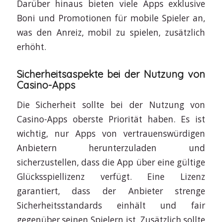
Darüber hinaus bieten viele Apps exklusive
Boni und Promotionen für mobile Spieler an,
was den Anreiz, mobil zu spielen, zusätzlich
erhöht.
Sicherheitsaspekte bei der Nutzung von
Casino-Apps
Die Sicherheit sollte bei der Nutzung von
Casino-Apps oberste Priorität haben. Es ist
wichtig, nur Apps von vertrauenswürdigen
Anbietern herunterzuladen und
sicherzustellen, dass die App über eine gültige
Glücksspiellizenz verfügt. Eine Lizenz
garantiert, dass der Anbieter strenge
Sicherheitsstandards einhält und fair
gegenüber seinen Spielern ist. Zusätzlich sollte