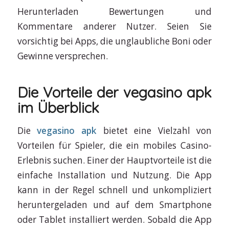
Herunterladen Bewertungen und
Kommentare anderer Nutzer. Seien Sie
vorsichtig bei Apps, die unglaubliche Boni oder
Gewinne versprechen.
Die Vorteile der vegasino apk
im Überblick
Die
vegasino apk
bietet eine Vielzahl von
Vorteilen für Spieler, die ein mobiles Casino-
Erlebnis suchen. Einer der Hauptvorteile ist die
einfache Installation und Nutzung. Die App
kann in der Regel schnell und unkompliziert
heruntergeladen und auf dem Smartphone
oder Tablet installiert werden. Sobald die App