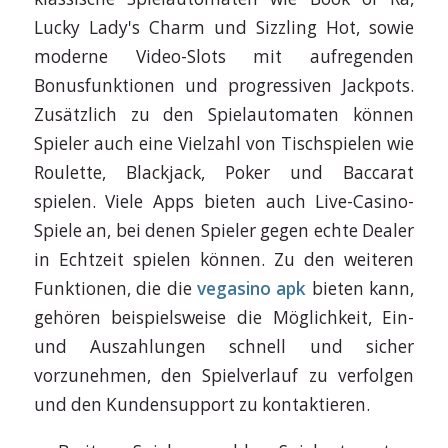
Lucky Lady's Charm und Sizzling Hot, sowie
moderne Video-Slots mit aufregenden
Bonusfunktionen und progressiven Jackpots.
Zusätzlich zu den Spielautomaten können
Spieler auch eine Vielzahl von Tischspielen wie
Roulette, Blackjack, Poker und Baccarat
spielen. Viele Apps bieten auch Live-Casino-
Spiele an, bei denen Spieler gegen echte Dealer
in Echtzeit spielen können. Zu den weiteren
Funktionen, die die
vegasino apk
bieten kann,
gehören beispielsweise die Möglichkeit, Ein-
und Auszahlungen schnell und sicher
vorzunehmen, den Spielverlauf zu verfolgen
und den Kundensupport zu kontaktieren.