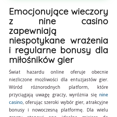
Emocjonujące wieczory
z nine casino
zapewniają
niespotykane wrażenia
i regularne bonusy dla
miłośników gier
Świat hazardu online oferuje obecnie
niezliczone możliwości dla entuzjastów gier.
Wśród różnorodnych platform, które
przyciągają uwagę graczy, wyróżnia się
nine
casino
, oferując szeroki wybór gier, atrakcyjne
bonusy i nowoczesną platformę. Dla wielu