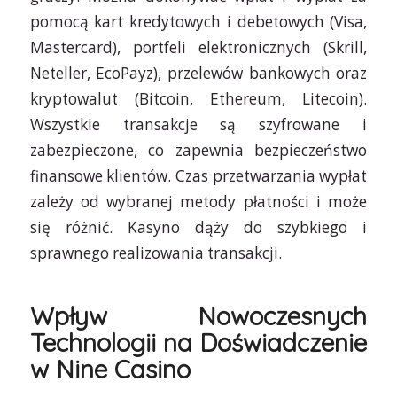
pomocą kart kredytowych i debetowych (Visa,
Mastercard), portfeli elektronicznych (Skrill,
Neteller, EcoPayz), przelewów bankowych oraz
kryptowalut (Bitcoin, Ethereum, Litecoin).
Wszystkie transakcje są szyfrowane i
zabezpieczone, co zapewnia bezpieczeństwo
finansowe klientów. Czas przetwarzania wypłat
zależy od wybranej metody płatności i może
się różnić. Kasyno dąży do szybkiego i
sprawnego realizowania transakcji.
Wpływ Nowoczesnych
Technologii na Doświadczenie
w Nine Casino