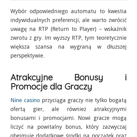
Wybór odpowiedniego automatu to kwestia
indywidualnych preferencji, ale warto zwrócić
uwagę na RTP (Return to Player) – wskaźnik
zwrotu z gry. Im wyższy RTP, tym teoretycznie
większa szansa na wygraną w dłuższej
perspektywie.
Atrakcyjne Bonusy i
Promocje dla Graczy
Nine casino
przyciąga graczy nie tylko bogatą
ofertą gier, ale również atrakcyjnymi
bonusami i promocjami. Nowi gracze mogą
liczyć na powitalny bonus, który zazwyczaj
obejmuje dodatkowe środki na początek oraz