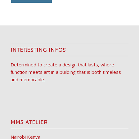
INTERESTING INFOS
Determined to create a design that lasts, where
function meets art in a building that is both timeless
and memorable.
MMS ATELIER
Nairobi Kenya