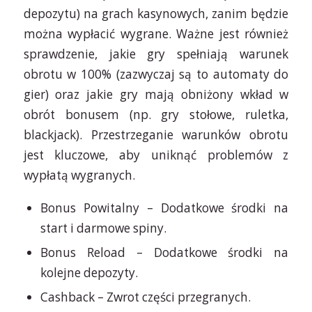
depozytu) na grach kasynowych, zanim będzie
można wypłacić wygrane. Ważne jest również
sprawdzenie, jakie gry spełniają warunek
obrotu w 100% (zazwyczaj są to automaty do
gier) oraz jakie gry mają obniżony wkład w
obrót bonusem (np. gry stołowe, ruletka,
blackjack). Przestrzeganie warunków obrotu
jest kluczowe, aby uniknąć problemów z
wypłatą wygranych.
Bonus Powitalny – Dodatkowe środki na
start i darmowe spiny.
Bonus Reload – Dodatkowe środki na
kolejne depozyty.
Cashback – Zwrot części przegranych.