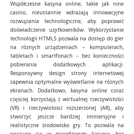
Współczesne kasyna online, takie jak nine
casino, nieustannie wdrażają innowacyjne
rozwiązania technologiczne, aby poprawić
doświadczenie użytkowników. Wykorzystanie
technologii HTML5 pozwala na dostęp do gier
na różnych urządzeniach – komputerach,
tabletach i smartfonach – bez konieczności
pobierania dodatkowych aplikacji.
Responsywny design strony internetowej
zapewnia optymalne wyświetlanie na różnych
ekranach. Dodatkowo, kasyna online coraz
częściej korzystają z wirtualnej rzeczywistości
(VR) i rzeczywistości rozszerzonej (AR), aby
stworzyć jeszcze bardziej immersyjne i
realistyczne środowisko gry. To pozwala na
poczucie się w prawdziwym kasynie, bez