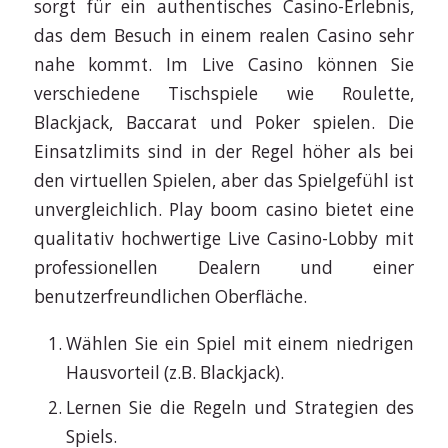
sorgt für ein authentisches Casino-Erlebnis,
das dem Besuch in einem realen Casino sehr
nahe kommt. Im Live Casino können Sie
verschiedene Tischspiele wie Roulette,
Blackjack, Baccarat und Poker spielen. Die
Einsatzlimits sind in der Regel höher als bei
den virtuellen Spielen, aber das Spielgefühl ist
unvergleichlich. Play boom casino bietet eine
qualitativ hochwertige Live Casino-Lobby mit
professionellen Dealern und einer
benutzerfreundlichen Oberfläche.
Wählen Sie ein Spiel mit einem niedrigen
Hausvorteil (z.B. Blackjack).
Lernen Sie die Regeln und Strategien des
Spiels.