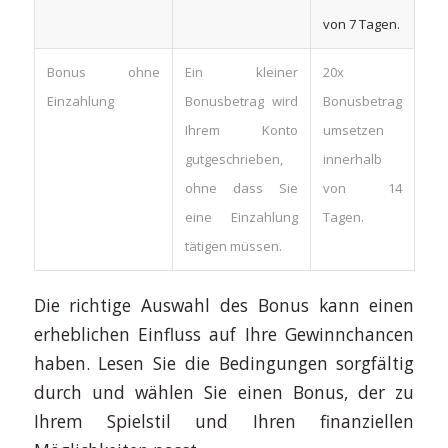
von 7 Tagen.
Bonus ohne
Ein kleiner
20x
Einzahlung
Bonusbetrag wird
Bonusbetrag
Ihrem Konto
umsetzen
gutgeschrieben,
innerhalb
ohne dass Sie
von 14
eine Einzahlung
Tagen.
tätigen müssen.
Die richtige Auswahl des Bonus kann einen
erheblichen Einfluss auf Ihre Gewinnchancen
haben. Lesen Sie die Bedingungen sorgfältig
durch und wählen Sie einen Bonus, der zu
Ihrem Spielstil und Ihren finanziellen