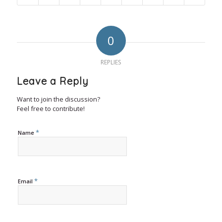
0
REPLIES
Leave a Reply
Want to join the discussion?
Feel free to contribute!
*
Name
*
Email