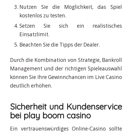
Nutzen Sie die Möglichkeit, das Spiel
kostenlos zu testen.
Setzen Sie sich ein realistisches
Einsatzlimit.
Beachten Sie die Tipps der Dealer.
Durch die Kombination von Strategie, Bankroll
Management und der richtigen Spieleauswahl
können Sie Ihre Gewinnchancen im Live Casino
deutlich erhöhen.
Sicherheit und Kundenservice
bei play boom casino
Ein vertrauenswürdiges Online-Casino sollte