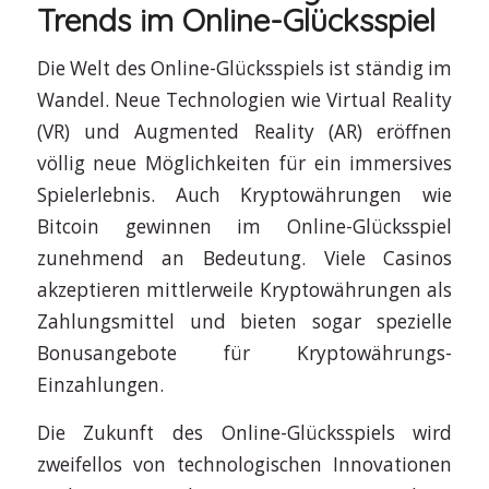
Trends im Online-Glücksspiel
Die Welt des Online-Glücksspiels ist ständig im
Wandel. Neue Technologien wie Virtual Reality
(VR) und Augmented Reality (AR) eröffnen
völlig neue Möglichkeiten für ein immersives
Spielerlebnis. Auch Kryptowährungen wie
Bitcoin gewinnen im Online-Glücksspiel
zunehmend an Bedeutung. Viele Casinos
akzeptieren mittlerweile Kryptowährungen als
Zahlungsmittel und bieten sogar spezielle
Bonusangebote für Kryptowährungs-
Einzahlungen.
Die Zukunft des Online-Glücksspiels wird
zweifellos von technologischen Innovationen