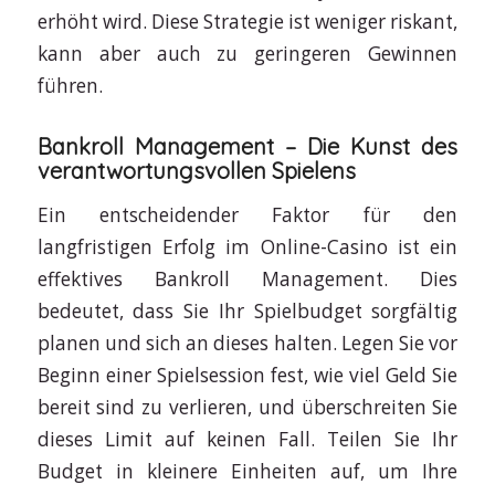
erhöht wird. Diese Strategie ist weniger riskant,
kann aber auch zu geringeren Gewinnen
führen.
Bankroll Management – Die Kunst des
verantwortungsvollen Spielens
Ein entscheidender Faktor für den
langfristigen Erfolg im Online-Casino ist ein
effektives Bankroll Management. Dies
bedeutet, dass Sie Ihr Spielbudget sorgfältig
planen und sich an dieses halten. Legen Sie vor
Beginn einer Spielsession fest, wie viel Geld Sie
bereit sind zu verlieren, und überschreiten Sie
dieses Limit auf keinen Fall. Teilen Sie Ihr
Budget in kleinere Einheiten auf, um Ihre