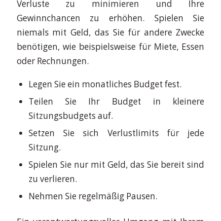
Verluste zu minimieren und Ihre
Gewinnchancen zu erhöhen. Spielen Sie
niemals mit Geld, das Sie für andere Zwecke
benötigen, wie beispielsweise für Miete, Essen
oder Rechnungen.
Legen Sie ein monatliches Budget fest.
Teilen Sie Ihr Budget in kleinere
Sitzungsbudgets auf.
Setzen Sie sich Verlustlimits für jede
Sitzung.
Spielen Sie nur mit Geld, das Sie bereit sind
zu verlieren.
Nehmen Sie regelmäßig Pausen.