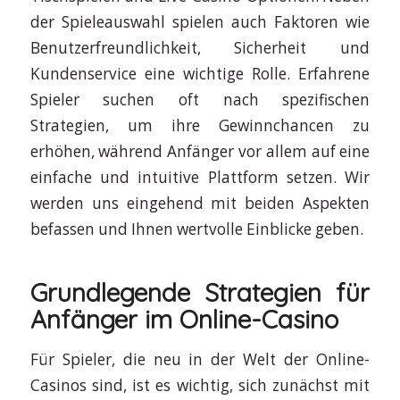
der Spieleauswahl spielen auch Faktoren wie
Benutzerfreundlichkeit, Sicherheit und
Kundenservice eine wichtige Rolle. Erfahrene
Spieler suchen oft nach spezifischen
Strategien, um ihre Gewinnchancen zu
erhöhen, während Anfänger vor allem auf eine
einfache und intuitive Plattform setzen. Wir
werden uns eingehend mit beiden Aspekten
befassen und Ihnen wertvolle Einblicke geben.
Grundlegende Strategien für
Anfänger im Online-Casino
Für Spieler, die neu in der Welt der Online-
Casinos sind, ist es wichtig, sich zunächst mit