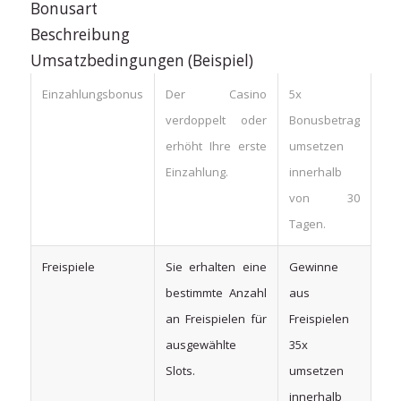
Bonusart
Beschreibung
Umsatzbedingungen (Beispiel)
Einzahlungsbonus
Der Casino
5x
verdoppelt oder
Bonusbetrag
erhöht Ihre erste
umsetzen
Einzahlung.
innerhalb
von 30
Tagen.
Freispiele
Sie erhalten eine
Gewinne
bestimmte Anzahl
aus
an Freispielen für
Freispielen
ausgewählte
35x
Slots.
umsetzen
innerhalb