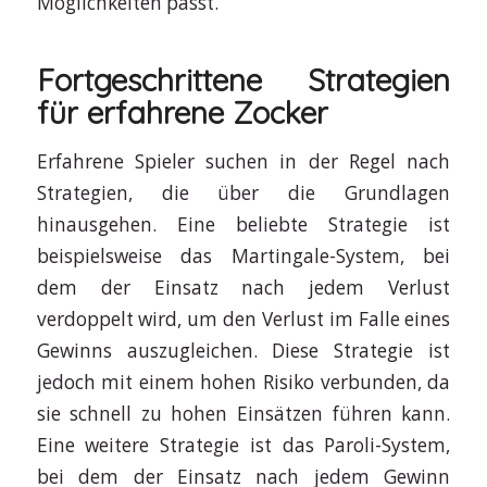
Möglichkeiten passt.
Fortgeschrittene Strategien
für erfahrene Zocker
Erfahrene Spieler suchen in der Regel nach
Strategien, die über die Grundlagen
hinausgehen. Eine beliebte Strategie ist
beispielsweise das Martingale-System, bei
dem der Einsatz nach jedem Verlust
verdoppelt wird, um den Verlust im Falle eines
Gewinns auszugleichen. Diese Strategie ist
jedoch mit einem hohen Risiko verbunden, da
sie schnell zu hohen Einsätzen führen kann.
Eine weitere Strategie ist das Paroli-System,
bei dem der Einsatz nach jedem Gewinn