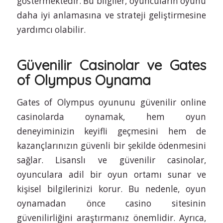
göstermektedir. Bu bilgiler, oyuncuların oyunu
daha iyi anlamasına ve strateji geliştirmesine
yardımcı olabilir.
Güvenilir Casinolar ve Gates
of Olympus Oynama
Gates of Olympus oyununu güvenilir online
casinolarda oynamak, hem oyun
deneyiminizin keyifli geçmesini hem de
kazançlarınızın güvenli bir şekilde ödenmesini
sağlar. Lisanslı ve güvenilir casinolar,
oyunculara adil bir oyun ortamı sunar ve
kişisel bilgilerinizi korur. Bu nedenle, oyun
oynamadan önce casino sitesinin
güvenilirliğini araştırmanız önemlidir. Ayrıca,