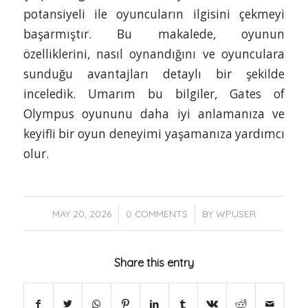
potansiyeli ile oyuncuların ilgisini çekmeyi
başarmıştır. Bu makalede, oyunun
özelliklerini, nasıl oynandığını ve oyunculara
sunduğu avantajları detaylı bir şekilde
inceledik. Umarım bu bilgiler, Gates of
Olympus oyununu daha iyi anlamanıza ve
keyifli bir oyun deneyimi yaşamanıza yardımcı
olur.
/
/
MAY 20, 2026
0 COMMENTS
BY
WPUSER
Share this entry