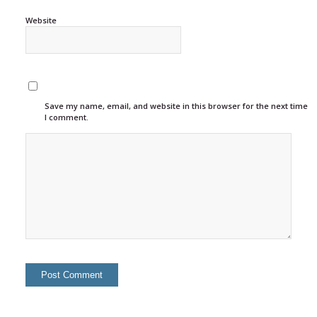
Website
Save my name, email, and website in this browser for the next time
I comment.