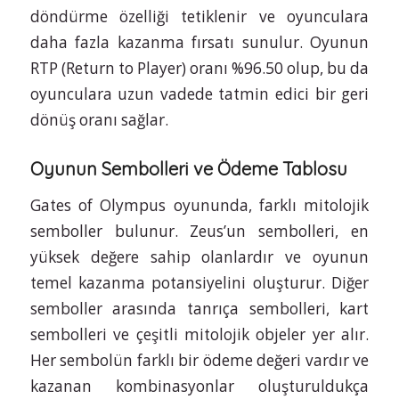
döndürme özelliği tetiklenir ve oyunculara
daha fazla kazanma fırsatı sunulur. Oyunun
RTP (Return to Player) oranı %96.50 olup, bu da
oyunculara uzun vadede tatmin edici bir geri
dönüş oranı sağlar.
Oyunun Sembolleri ve Ödeme Tablosu
Gates of Olympus oyununda, farklı mitolojik
semboller bulunur. Zeus’un sembolleri, en
yüksek değere sahip olanlardır ve oyunun
temel kazanma potansiyelini oluşturur. Diğer
semboller arasında tanrıça sembolleri, kart
sembolleri ve çeşitli mitolojik objeler yer alır.
Her sembolün farklı bir ödeme değeri vardır ve
kazanan kombinasyonlar oluşturuldukça