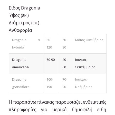
Είδος Dragonia
Ύψος (εκ.)
Διάμετρος (εκ.)
Ανθοφορία
Dragonia x
80-
60-
Μάιος-Οκτώβριος
hybrida
120
80
Dragonia
60-90
40-
Ιούνιος-
americana
60
Σεπτέμβριος
Dragonia
100-
70-
Ιούλιος-
grandiflora
150
90
Νοέμβριος
Η παραπάνω πίνακας παρουσιάζει ενδεικτικές
πληροφορίες για μερικά δημοφιλή είδη