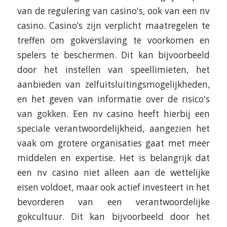
van de regulering van casino's, ook van een nv
casino. Casino’s zijn verplicht maatregelen te
treffen om gokverslaving te voorkomen en
spelers te beschermen. Dit kan bijvoorbeeld
door het instellen van speellimieten, het
aanbieden van zelfuitsluitingsmogelijkheden,
en het geven van informatie over de risico's
van gokken. Een nv casino heeft hierbij een
speciale verantwoordelijkheid, aangezien het
vaak om grotere organisaties gaat met meer
middelen en expertise. Het is belangrijk dat
een nv casino niet alleen aan de wettelijke
eisen voldoet, maar ook actief investeert in het
bevorderen van een verantwoordelijke
gokcultuur. Dit kan bijvoorbeeld door het