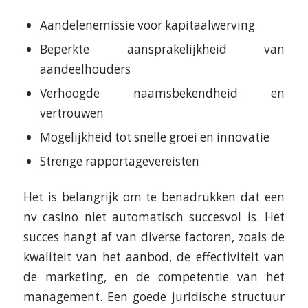
Aandelenemissie voor kapitaalwerving
Beperkte aansprakelijkheid van
aandeelhouders
Verhoogde naamsbekendheid en
vertrouwen
Mogelijkheid tot snelle groei en innovatie
Strenge rapportagevereisten
Het is belangrijk om te benadrukken dat een
nv casino niet automatisch succesvol is. Het
succes hangt af van diverse factoren, zoals de
kwaliteit van het aanbod, de effectiviteit van
de marketing, en de competentie van het
management. Een goede juridische structuur