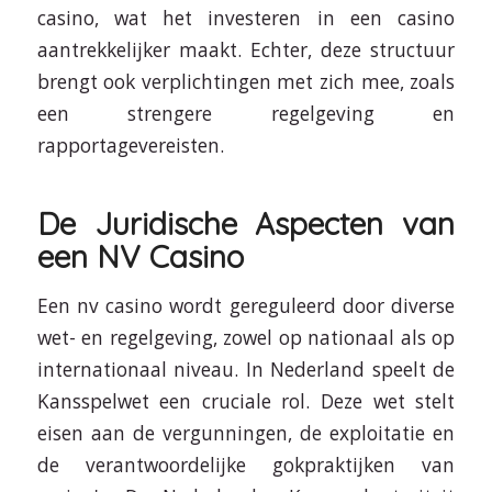
casino, wat het investeren in een casino
aantrekkelijker maakt. Echter, deze structuur
brengt ook verplichtingen met zich mee, zoals
een strengere regelgeving en
rapportagevereisten.
De Juridische Aspecten van
een NV Casino
Een nv casino wordt gereguleerd door diverse
wet- en regelgeving, zowel op nationaal als op
internationaal niveau. In Nederland speelt de
Kansspelwet een cruciale rol. Deze wet stelt
eisen aan de vergunningen, de exploitatie en
de verantwoordelijke gokpraktijken van