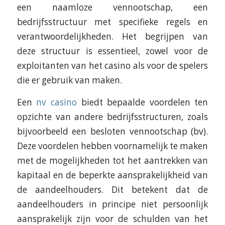
een naamloze vennootschap, een
bedrijfsstructuur met specifieke regels en
verantwoordelijkheden. Het begrijpen van
deze structuur is essentieel, zowel voor de
exploitanten van het casino als voor de spelers
die er gebruik van maken.
Een
nv casino
biedt bepaalde voordelen ten
opzichte van andere bedrijfsstructuren, zoals
bijvoorbeeld een besloten vennootschap (bv).
Deze voordelen hebben voornamelijk te maken
met de mogelijkheden tot het aantrekken van
kapitaal en de beperkte aansprakelijkheid van
de aandeelhouders. Dit betekent dat de
aandeelhouders in principe niet persoonlijk
aansprakelijk zijn voor de schulden van het