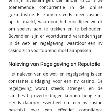
termijn investeringen. Een ander risico is de
toenemende concurrentie in de online
gokindustrie. Er komen steeds meer casino's
op de markt, waardoor het moeilijker wordt
om spelers aan te trekken en te behouden.
Bovendien zijn er voortdurend veranderingen
in de wet- en regelgeving, waardoor een nv
casino zich voortdurend moet aanpassen.
Naleving van Regelgeving en Reputatie
Het naleven van de wet- en regelgeving is een
constante uitdaging voor een nv casino. De
regelgeving wordt steeds strenger, en de
sancties bij overtredingen kunnen hoog zijn.
Het is daarom essentieel dat een nv casino
beschikt over een effectief compliance