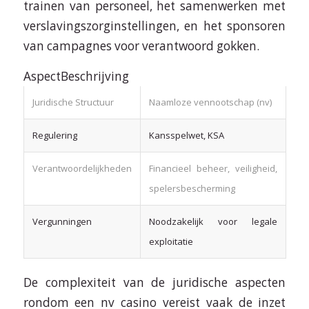
trainen van personeel, het samenwerken met
verslavingszorginstellingen, en het sponsoren
van campagnes voor verantwoord gokken.
AspectBeschrijving
Juridische Structuur
Naamloze vennootschap (nv)
Regulering
Kansspelwet, KSA
Verantwoordelijkheden
Financieel beheer, veiligheid,
spelersbescherming
Vergunningen
Noodzakelijk voor legale
exploitatie
De complexiteit van de juridische aspecten
rondom een nv casino vereist vaak de inzet