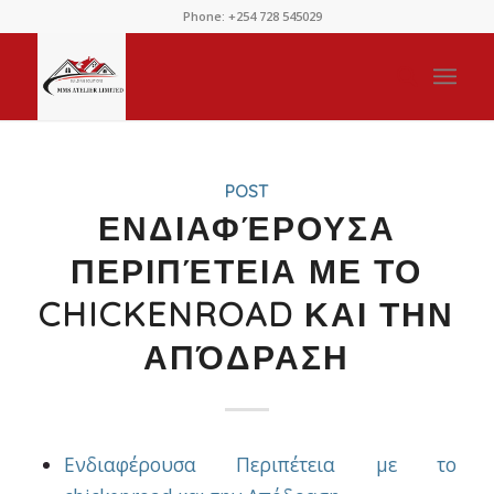
Phone: +254 728 545029
POST
ΕΝΔΙΑΦΈΡΟΥΣΑ
ΠΕΡΙΠΈΤΕΙΑ ΜΕ ΤΟ
CHICKENROAD ΚΑΙ ΤΗΝ
ΑΠΌΔΡΑΣΗ
Ενδιαφέρουσα Περιπέτεια με το