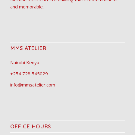
and memorable.
MMS ATELIER
Nairobi Kenya
+254 728 545029
info@mmsatelier.com
OFFICE HOURS