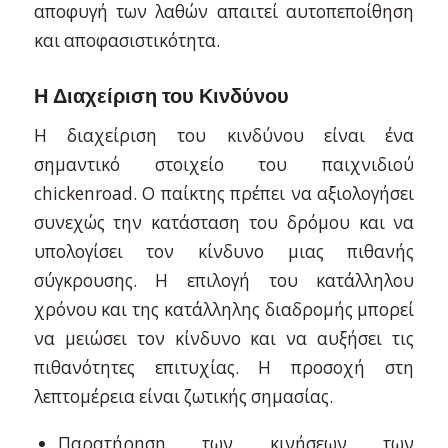
αποφυγή των λαθών απαιτεί αυτοπεποίθηση
και αποφασιστικότητα.
Η Διαχείριση του Κινδύνου
Η διαχείριση του κινδύνου είναι ένα
σημαντικό στοιχείο του παιχνιδιού
chickenroad. Ο παίκτης πρέπει να αξιολογήσει
συνεχώς την κατάσταση του δρόμου και να
υπολογίσει τον κίνδυνο μιας πιθανής
σύγκρουσης. Η επιλογή του κατάλληλου
χρόνου και της κατάλληλης διαδρομής μπορεί
να μειώσει τον κίνδυνο και να αυξήσει τις
πιθανότητες επιτυχίας. Η προσοχή στη
λεπτομέρεια είναι ζωτικής σημασίας.
Παρατήρηση των κινήσεων των