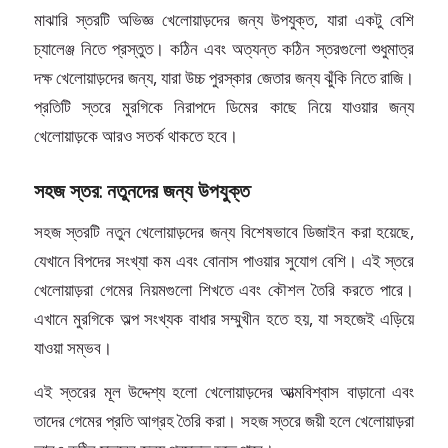
মাঝারি স্তরটি অভিজ্ঞ খেলোয়াড়দের জন্য উপযুক্ত, যারা একটু বেশি
চ্যালেঞ্জ নিতে প্রস্তুত। কঠিন এবং অত্যন্ত কঠিন স্তরগুলো শুধুমাত্র
দক্ষ খেলোয়াড়দের জন্য, যারা উচ্চ পুরস্কার জেতার জন্য ঝুঁকি নিতে রাজি।
প্রতিটি স্তরে মুরগিকে নিরাপদে ডিমের কাছে নিয়ে যাওয়ার জন্য
খেলোয়াড়কে আরও সতর্ক থাকতে হবে।
সহজ স্তর: নতুনদের জন্য উপযুক্ত
সহজ স্তরটি নতুন খেলোয়াড়দের জন্য বিশেষভাবে ডিজাইন করা হয়েছে,
যেখানে বিপদের সংখ্যা কম এবং বোনাস পাওয়ার সুযোগ বেশি। এই স্তরে
খেলোয়াড়রা গেমের নিয়মগুলো শিখতে এবং কৌশল তৈরি করতে পারে।
এখানে মুরগিকে অল্প সংখ্যক বাধার সম্মুখীন হতে হয়, যা সহজেই এড়িয়ে
যাওয়া সম্ভব।
এই স্তরের মূল উদ্দেশ্য হলো খেলোয়াড়দের আত্মবিশ্বাস বাড়ানো এবং
তাদের গেমের প্রতি আগ্রহ তৈরি করা। সহজ স্তরে জয়ী হলে খেলোয়াড়রা