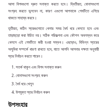
আসা বিপদগুলো দ্রুত সনাক্ত করতে হবে। দ্বিতীয়ত, বোনাসগুলো
সংগ্রহ করতে ভুলবেন না, কারণ এগুলো আপনাকে গেমটিতে এগিয়ে
থাকতে সাহায্য করবে।
তৃতীয়ত, কঠিন স্তরগুলোতে খেলার সময় ধৈর্য ধরে খেলতে হবে এবং
তাড়াহুড়ো করা উচিত নয়। সঠিক পরিকল্পনা এবং কৌশল অবলম্বন করে
খেললে এই গেমটিতে জয়ী হওয়া সম্ভব। এছাড়াও, বিভিন্ন স্তরের
অসুবিধা সম্পর্কে ধারণা রাখতে হবে, যাতে আপনি আপনার দক্ষতা অনুযায়ী
স্তর নির্বাচন করতে পারেন।
সতর্ক থাকুন এবং বিপদ সনাক্ত করুন
বোনাসগুলো সংগ্রহ করুন
ধৈর্য ধরে খেলুন
উপযুক্ত স্তর নির্বাচন করুন
উপসংহার