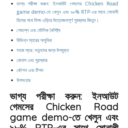
ভাগ্য পরীক্ষা করুন: ইনআউট গেমসের Chicken Road
game demo-তে খেলুন এবং ৯৮% RTP-এর সাথে সোনালী
ডিমের পথে বিপদ এড়িয়ে উত্তেজনাপূর্ণ পুরষ্কার জিতুন।
গেমপ্লে এবং মৌলিক বৈশিষ্ট্য
বিভিন্ন স্তরের অসুবিধা
সহজ স্তর: নতুনদের জন্য উপযুক্ত
বোনাস এবং পুরস্কার
কৌশল এবং টিপস
উপসংহার
ভাগ্য পরীক্ষা করুন: ইনআউট
গেমসের Chicken Road
game demo-তে খেলুন এবং
৯৮% RTP-এর সাথে সোনালী