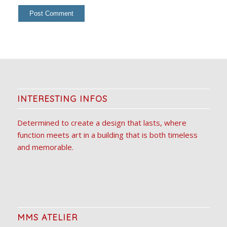
INTERESTING INFOS
Determined to create a design that lasts, where
function meets art in a building that is both timeless
and memorable.
MMS ATELIER