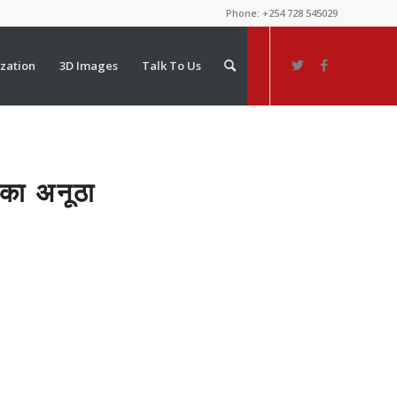
Phone: +254 728 545029
ization
3D Images
Talk To Us
ा अनूठा