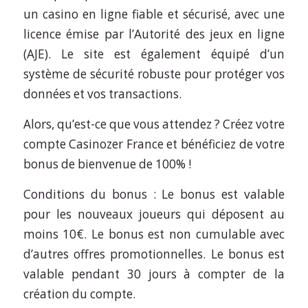
un casino en ligne fiable et sécurisé, avec une
licence émise par l’Autorité des jeux en ligne
(AJE). Le site est également équipé d’un
système de sécurité robuste pour protéger vos
données et vos transactions.
Alors, qu’est-ce que vous attendez ? Créez votre
compte Casinozer France et bénéficiez de votre
bonus de bienvenue de 100% !
Conditions du bonus : Le bonus est valable
pour les nouveaux joueurs qui déposent au
moins 10€. Le bonus est non cumulable avec
d’autres offres promotionnelles. Le bonus est
valable pendant 30 jours à compter de la
création du compte.