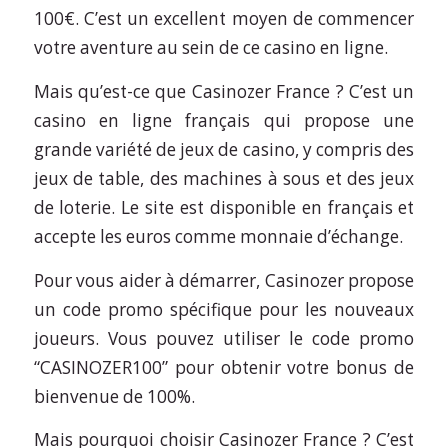
100€. C’est un excellent moyen de commencer
votre aventure au sein de ce casino en ligne.
Mais qu’est-ce que Casinozer France ? C’est un
casino en ligne français qui propose une
grande variété de jeux de casino, y compris des
jeux de table, des machines à sous et des jeux
de loterie. Le site est disponible en français et
accepte les euros comme monnaie d’échange.
Pour vous aider à démarrer, Casinozer propose
un code promo spécifique pour les nouveaux
joueurs. Vous pouvez utiliser le code promo
“CASINOZER100” pour obtenir votre bonus de
bienvenue de 100%.
Mais pourquoi choisir Casinozer France ? C’est