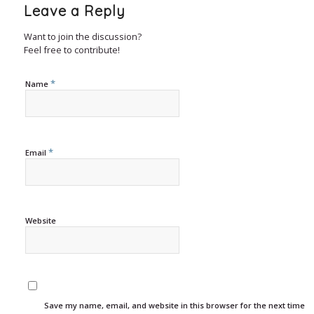
Leave a Reply
Want to join the discussion?
Feel free to contribute!
*
Name
*
Email
Website
Save my name, email, and website in this browser for the next time