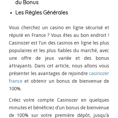
du Bonus
Les Règles Générales
Vous cherchez un casino en ligne sécurisé et
réputé en France ? Vous êtes au bon endroit !
Casinozer est l’un des casinos en ligne les plus
populaires et les plus fiables du marché, avec
une offre de jeux variée et des bonus
attrayants. Dans cet article, nous allons vous
présenter les avantages de rejoindre
casinozer
france
et obtenir un bonus de bienvenue de
100%.
Créez votre compte Casinozer en quelques
minutes et bénéficiez d’un bonus de bienvenue
de 100% sur votre première dépôt, jusqu’à