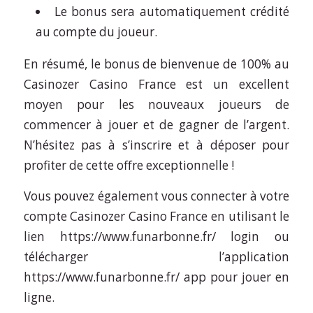
Le bonus sera automatiquement crédité
au compte du joueur.
En résumé, le bonus de bienvenue de 100% au
Casinozer Casino France est un excellent
moyen pour les nouveaux joueurs de
commencer à jouer et de gagner de l’argent.
N’hésitez pas à s’inscrire et à déposer pour
profiter de cette offre exceptionnelle !
Vous pouvez également vous connecter à votre
compte Casinozer Casino France en utilisant le
lien https://www.funarbonne.fr/ login ou
télécharger l’application
https://www.funarbonne.fr/ app pour jouer en
ligne.