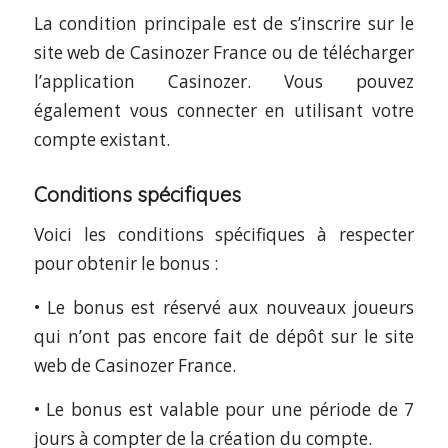
La condition principale est de s’inscrire sur le
site web de Casinozer France ou de télécharger
l’application Casinozer. Vous pouvez
également vous connecter en utilisant votre
compte existant.
Conditions spécifiques
Voici les conditions spécifiques à respecter
pour obtenir le bonus :
• Le bonus est réservé aux nouveaux joueurs
qui n’ont pas encore fait de dépôt sur le site
web de Casinozer France.
• Le bonus est valable pour une période de 7
jours à compter de la création du compte.