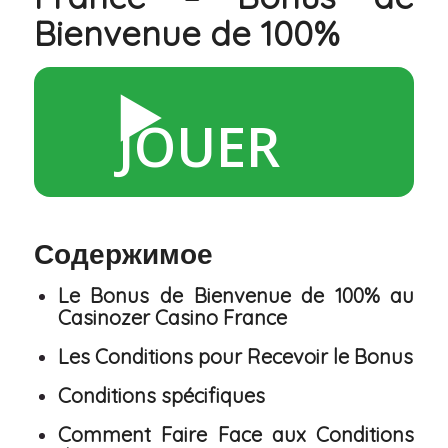
Bienvenue de 100%
▶️
JOUER
Содержимое
Le Bonus de Bienvenue de 100% au
Casinozer Casino France
Les Conditions pour Recevoir le Bonus
Conditions spécifiques
Comment Faire Face aux Conditions