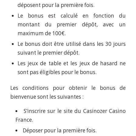
déposent pour la première fois.
Le bonus est calculé en fonction du
montant du premier dépôt, avec un
maximum de 100€.
Le bonus doit être utilisé dans les 30 jours
suivant le premier dépôt.
Les jeux de table et les jeux de hasard ne
sont pas éligibles pour le bonus.
Les conditions pour obtenir le bonus de
bienvenue sont les suivantes :
S’inscrire sur le site du Casinozer Casino
France.
Déposer pour la première fois.