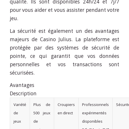
qualité. Ils sont disponibles 24h/24 et 7j/7
pour vous aider et vous assister pendant votre
jeu.
La sécurité est également un des avantages
majeurs de Casino Julius. La plateforme est
protégée par des systèmes de sécurité de
pointe, ce qui garantit que vos données
personnelles et vos transactions sont
sécurisées.
Avantages
Description
Variété
Plus de
Croupiers
Professionnels
Sécurit
de
500 jeux
en direct
expérimentés
jeux
de
disponibles