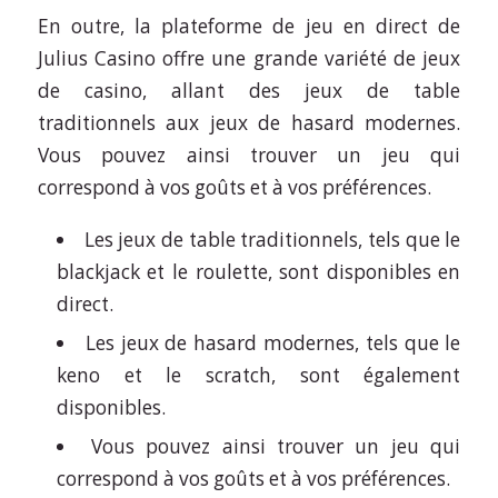
En outre, la plateforme de jeu en direct de
Julius Casino offre une grande variété de jeux
de casino, allant des jeux de table
traditionnels aux jeux de hasard modernes.
Vous pouvez ainsi trouver un jeu qui
correspond à vos goûts et à vos préférences.
Les jeux de table traditionnels, tels que le
blackjack et le roulette, sont disponibles en
direct.
Les jeux de hasard modernes, tels que le
keno et le scratch, sont également
disponibles.
Vous pouvez ainsi trouver un jeu qui
correspond à vos goûts et à vos préférences.