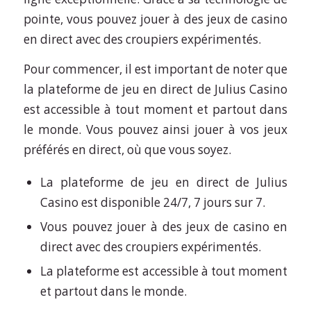
pointe, vous pouvez jouer à des jeux de casino
en direct avec des croupiers expérimentés.
Pour commencer, il est important de noter que
la plateforme de jeu en direct de Julius Casino
est accessible à tout moment et partout dans
le monde. Vous pouvez ainsi jouer à vos jeux
préférés en direct, où que vous soyez.
La plateforme de jeu en direct de Julius
Casino est disponible 24/7, 7 jours sur 7.
Vous pouvez jouer à des jeux de casino en
direct avec des croupiers expérimentés.
La plateforme est accessible à tout moment
et partout dans le monde.