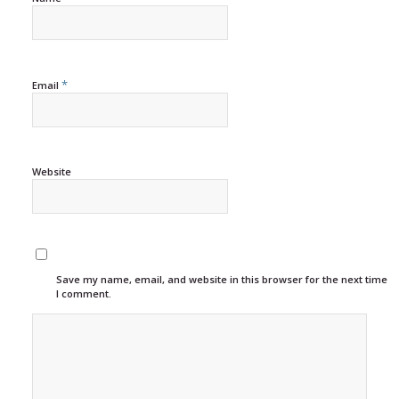
*
Email
Website
Save my name, email, and website in this browser for the next time
I comment.