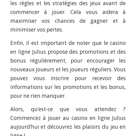
les règles et les stratégies des jeux avant de
commencer à jouer. Cela vous aidera à
maximiser vos chances de gagner et à
minimiser vos pertes.
Enfin, il est important de noter que le casino
en ligne Julius propose des promotions et des
bonus régulièrement, pour encourager les
nouveaux joueurs et les joueurs réguliers. Vous
pouvez vous inscrire pour recevoir des
informations sur les promotions et les bonus,
pour ne rien manquer.
Alors, qu’est-ce que vous attendez ?
Commencez à jouer au casino en ligne Julius
aujourd’hui et découvrez les plaisirs du jeu en
ligne !