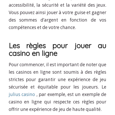
accessibilité, la sécurité et la variété des jeux.
Vous pouvez ainsi jouer à votre guise et gagner
des sommes d’argent en fonction de vos
compétences et de votre chance.
Les règles pour jouer au
casino en ligne
Pour commencer, il est important de noter que
les casinos en ligne sont soumis à des règles
strictes pour garantir une expérience de jeu
sécurisée et équitable pour les joueurs. Le
julius casino
, par exemple, est un exemple de
casino en ligne qui respecte ces règles pour
offrir une expérience de jeu de haute qualité.