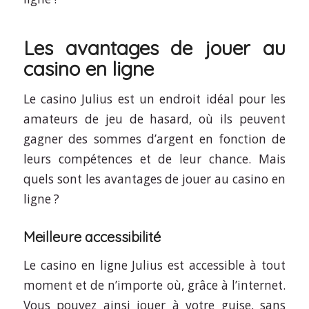
Les avantages de jouer au
casino en ligne
Le casino Julius est un endroit idéal pour les
amateurs de jeu de hasard, où ils peuvent
gagner des sommes d’argent en fonction de
leurs compétences et de leur chance. Mais
quels sont les avantages de jouer au casino en
ligne ?
Meilleure accessibilité
Le casino en ligne Julius est accessible à tout
moment et de n’importe où, grâce à l’internet.
Vous pouvez ainsi jouer à votre guise, sans