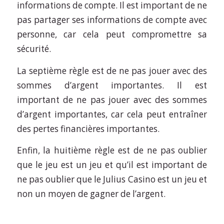
informations de compte. Il est important de ne
pas partager ses informations de compte avec
personne, car cela peut compromettre sa
sécurité.
La septième règle est de ne pas jouer avec des
sommes d’argent importantes. Il est
important de ne pas jouer avec des sommes
d’argent importantes, car cela peut entraîner
des pertes financières importantes.
Enfin, la huitième règle est de ne pas oublier
que le jeu est un jeu et qu’il est important de
ne pas oublier que le Julius Casino est un jeu et
non un moyen de gagner de l’argent.