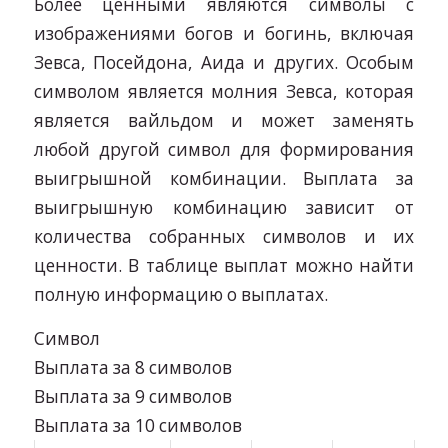
Более ценными являются символы с
изображениями богов и богинь, включая
Зевса, Посейдона, Аида и других. Особым
символом является молния Зевса, которая
является вайльдом и может заменять
любой другой символ для формирования
выигрышной комбинации. Выплата за
выигрышную комбинацию зависит от
количества собранных символов и их
ценности. В таблице выплат можно найти
полную информацию о выплатах.
Символ
Выплата за 8 символов
Выплата за 9 символов
Выплата за 10 символов