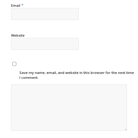
*
Email
Website
Save my name, email, and website in this browser for the next time
I comment.