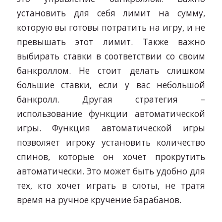
установить для себя лимит на сумму,
которую вы готовы потратить на игру, и не
превышать этот лимит. Также важно
выбирать ставки в соответствии со своим
банкроллом. Не стоит делать слишком
большие ставки, если у вас небольшой
банкролл. Другая стратегия –
использование функции автоматической
игры. Функция автоматической игры
позволяет игроку установить количество
спинов, которые он хочет прокрутить
автоматически. Это может быть удобно для
тех, кто хочет играть в слоты, не тратя
время на ручное кручение барабанов.