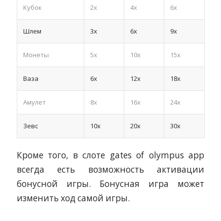
Кубок
2x
4x
6x
Шлем
3x
6x
9x
Монеты
5x
10x
15x
Ваза
6x
12x
18x
Амулет
8x
16x
24x
Зевс
10x
20x
30x
Кроме того, в слоте gates of olympus app
всегда есть возможность активации
бонусной игры. Бонусная игра может
изменить ход самой игры.