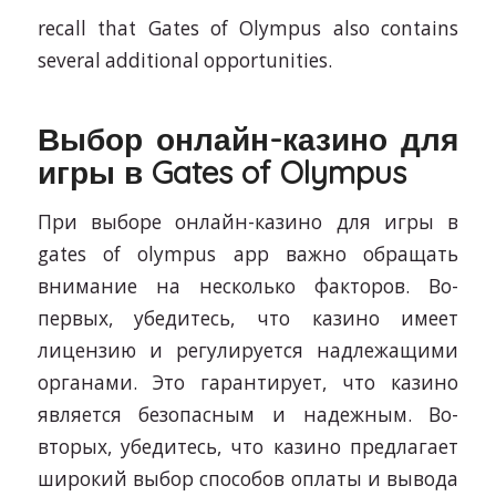
recall that Gates of Olympus also contains
several additional opportunities.
Выбор онлайн-казино для
игры в Gates of Olympus
При выборе онлайн-казино для игры в
gates of olympus app важно обращать
внимание на несколько факторов. Во-
первых, убедитесь, что казино имеет
лицензию и регулируется надлежащими
органами. Это гарантирует, что казино
является безопасным и надежным. Во-
вторых, убедитесь, что казино предлагает
широкий выбор способов оплаты и вывода