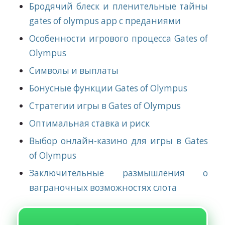
Бродячий блеск и пленительные тайны
gates of olympus app с преданиями
Особенности игрового процесса Gates of
Olympus
Символы и выплаты
Бонусные функции Gates of Olympus
Стратегии игры в Gates of Olympus
Оптимальная ставка и риск
Выбор онлайн-казино для игры в Gates
of Olympus
Заключительные размышления о
ваграночных возможностях слота