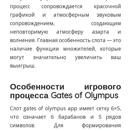
процесс сопровождается красочной
графикой и атмосферным звуковым
сопровождением, создающим
неповторимую атмосферу азарта и
волнения. Главная особенность слота — это
наличие функции множителей, которые
могут значительно увеличить ваш
выигрыш.
Особенности игрового
процесса Gates of Olympus
Слот gates of olympus app имеет сетку 6×5,
что означает 6 барабанов и 5 рядов
символов. Для формирования