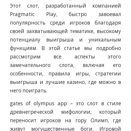
Этот слот, разработанный компанией
Pragmatic Play, быстро завоевал
популярность среди игроков благодаря
своей захватывающей тематике, высокому
потенциалу выигрыша и уникальным
функциям. В этой статье мы подробно
рассмотрим все аспекты этого
замечательного слота, включая его
особенности, правила игры, стратегии
выигрыша и лучшие казино, где можно в
него поиграть.
gates of olympus app – это слот в стиле
древнегреческой мифологии, который
переносит игроков на гору Олимп, где
живут могущественные боги. Игровой