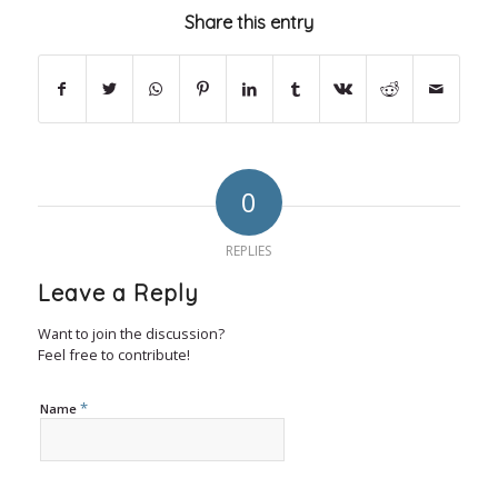
Share this entry
0
REPLIES
Leave a Reply
Want to join the discussion?
Feel free to contribute!
*
Name