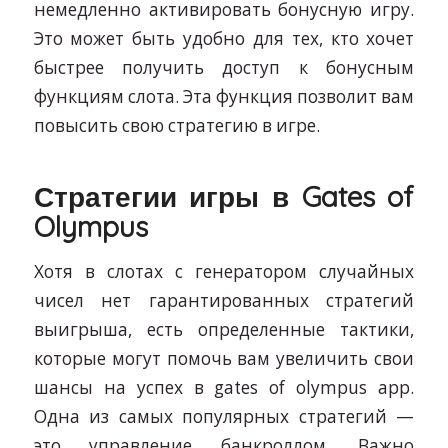
немедленно активировать бонусную игру.
Это может быть удобно для тех, кто хочет
быстрее получить доступ к бонусным
функциям слота. Эта функция позволит вам
повысить свою стратегию в игре.
Стратегии игры в Gates of
Olympus
Хотя в слотах с генератором случайных
чисел нет гарантированных стратегий
выигрыша, есть определенные тактики,
которые могут помочь вам увеличить свои
шансы на успех в gates of olympus app.
Одна из самых популярных стратегий —
это управление банкроллом. Важно