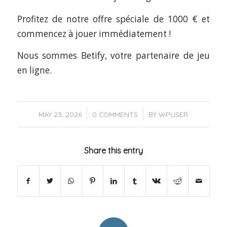
Profitez de notre offre spéciale de 1000 € et
commencez à jouer immédiatement !
Nous sommes Betify, votre partenaire de jeu
en ligne.
/
/
MAY 23, 2026
0 COMMENTS
BY
WPUSER
Share this entry