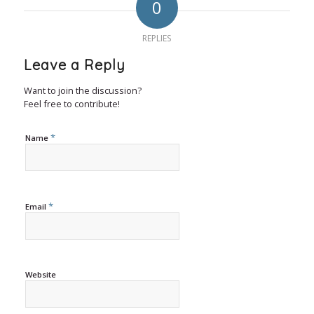
0
REPLIES
Leave a Reply
Want to join the discussion?
Feel free to contribute!
*
Name
*
Email
Website