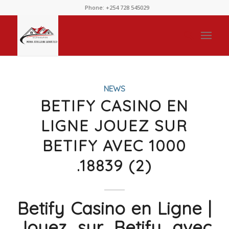
Phone: +254 728 545029
NEWS
BETIFY CASINO EN
LIGNE JOUEZ SUR
BETIFY AVEC 1000
.18839 (2)
Betify Casino en Ligne |
Jouez sur Betify avec