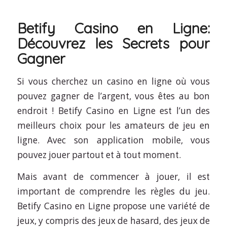
Betify Casino en Ligne:
Découvrez les Secrets pour
Gagner
Si vous cherchez un casino en ligne où vous
pouvez gagner de l’argent, vous êtes au bon
endroit ! Betify Casino en Ligne est l’un des
meilleurs choix pour les amateurs de jeu en
ligne. Avec son application mobile, vous
pouvez jouer partout et à tout moment.
Mais avant de commencer à jouer, il est
important de comprendre les règles du jeu.
Betify Casino en Ligne propose une variété de
jeux, y compris des jeux de hasard, des jeux de