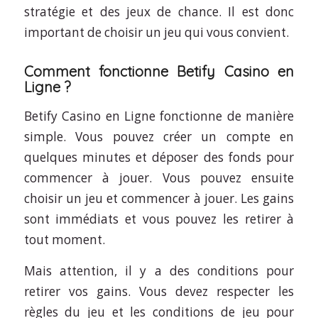
stratégie et des jeux de chance. Il est donc
important de choisir un jeu qui vous convient.
Comment fonctionne Betify Casino en
Ligne ?
Betify Casino en Ligne fonctionne de manière
simple. Vous pouvez créer un compte en
quelques minutes et déposer des fonds pour
commencer à jouer. Vous pouvez ensuite
choisir un jeu et commencer à jouer. Les gains
sont immédiats et vous pouvez les retirer à
tout moment.
Mais attention, il y a des conditions pour
retirer vos gains. Vous devez respecter les
règles du jeu et les conditions de jeu pour