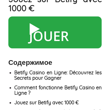
1000 €
▶️
JOUER
Содержимое
Betify Casino en Ligne: Découvrez les
Secrets pour Gagner
Comment fonctionne Betify Casino en
Ligne ?
Jouez sur Betify avec 1000 €