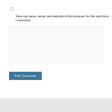
Save my name, email, and website in this browser for the next time
I comment.