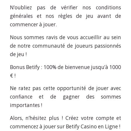
N’oubliez pas de vérifier nos conditions
générales et nos règles de jeu avant de
commencer à jouer.
Nous sommes ravis de vous accueillir au sein
de notre communauté de joueurs passionnés
de jeu !
Bonus Betify : 100% de bienvenue jusqu’à 1000
€ !
Ne ratez pas cette opportunité de jouer avec
confiance et de gagner des sommes
importantes !
Alors, n’hésitez plus ! Créez votre compte et
commencez à jouer sur Betify Casino en Ligne !