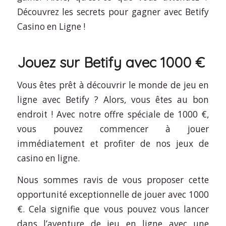
Découvrez les secrets pour gagner avec Betify
Casino en Ligne !
Jouez sur Betify avec 1000 €
Vous êtes prêt à découvrir le monde de jeu en
ligne avec Betify ? Alors, vous êtes au bon
endroit ! Avec notre offre spéciale de 1000 €,
vous pouvez commencer à jouer
immédiatement et profiter de nos jeux de
casino en ligne.
Nous sommes ravis de vous proposer cette
opportunité exceptionnelle de jouer avec 1000
€. Cela signifie que vous pouvez vous lancer
dans l’aventure de jeu en ligne avec une