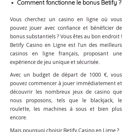
Comment fonctionne le bonus Betify ?
Vous cherchez un casino en ligne où vous
pouvez jouer avec confiance et bénéficier de
bonus substantiels ? Vous êtes au bon endroit !
Betify Casino en Ligne est l’un des meilleurs
casinos en ligne français, proposant une
expérience de jeu unique et sécurisée.
Avec un budget de départ de 1000 €, vous
pouvez commencer à jouer immédiatement et
découvrir les nombreux jeux de casino que
nous proposons, tels que le blackjack, le
roulette, les machines à sous et bien plus
encore.
Mais pourquoi choisir Betify Casino en Ligne ?