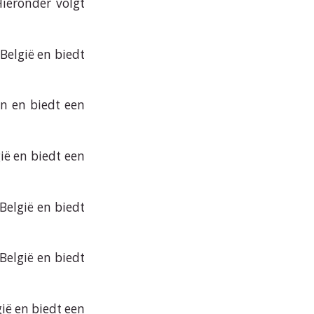
Hieronder volgt
België en biedt
en en biedt een
ië en biedt een
België en biedt
België en biedt
gië en biedt een