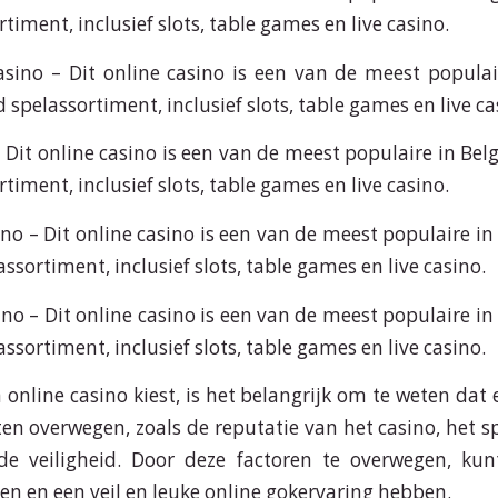
timent, inclusief slots, table games en live casino.
sino – Dit online casino is een van de meest populai
 spelassortiment, inclusief slots, table games en live ca
 Dit online casino is een van de meest populaire in Bel
timent, inclusief slots, table games en live casino.
no – Dit online casino is een van de meest populaire in
ssortiment, inclusief slots, table games en live casino.
no – Dit online casino is een van de meest populaire in
ssortiment, inclusief slots, table games en live casino.
online casino kiest, is het belangrijk om te weten dat e
ten overwegen, zoals de reputatie van het casino, het s
e veiligheid. Door deze factoren te overwegen, ku
en en een veil en leuke online gokervaring hebben.