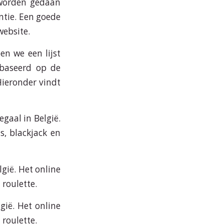
n worden gedaan
entie. Een goede
website.
en we een lijst
gebaseerd op de
Hieronder vindt
egaal in België.
s, blackjack en
lgië. Het online
 roulette.
lgië. Het online
 roulette.