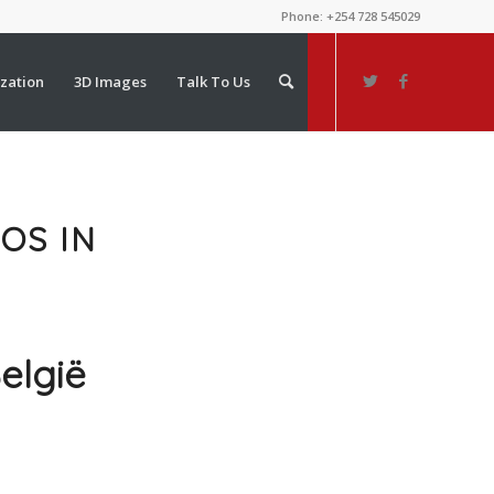
Phone: +254 728 545029
ization
3D Images
Talk To Us
OS IN
elgië