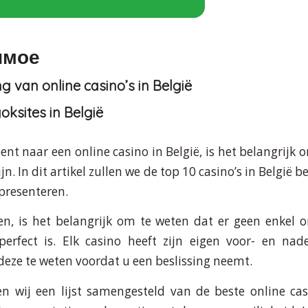
имое
g van online casino’s in België
oksites in België
ent naar een online casino in België, is het belangrijk
zijn. In dit artikel zullen we de top 10 casino’s in België 
 presenteren.
, is het belangrijk om te weten dat er geen enkel o
perfect is. Elk casino heeft zijn eigen voor- en nad
deze te weten voordat u een beslissing neemt.
wij een lijst samengesteld van de beste online casi