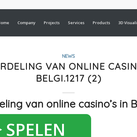
Home
Company
Projects
Services
Products
3D Visual
NEWS
RDELING VAN ONLINE CASIN
BELGI.1217 (2)
ling van online casino’s in B
️ SPELEN