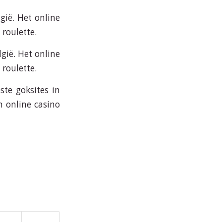
lgië. Het online
 roulette.
lgië. Het online
 roulette.
ste goksites in
n online casino