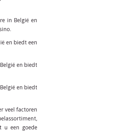
re in België en
sino.
gië en biedt een
 België en biedt
 België en biedt
r veel factoren
pelassortiment,
nt u een goede