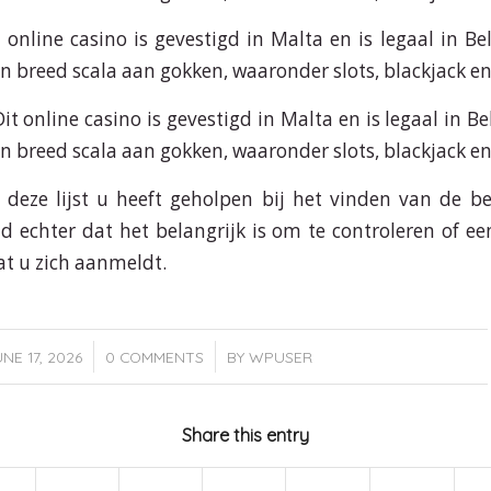
 online casino is gevestigd in Malta en is legaal in Be
n breed scala aan gokken, waaronder slots, blackjack en
it online casino is gevestigd in Malta en is legaal in Be
n breed scala aan gokken, waaronder slots, blackjack en
deze lijst u heeft geholpen bij het vinden van de be
d echter dat het belangrijk is om te controleren of ee
at u zich aanmeldt.
/
/
NE 17, 2026
0 COMMENTS
BY
WPUSER
Share this entry