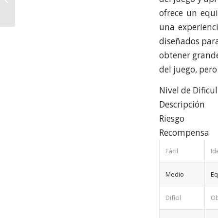
li...
ofrece un equi
una experienc
diseñados para
obtener grandes
del juego, per
Nivel de Dificu
Descripción
Riesgo
Recompensa
Fácil
Id
Medio
Eq
Difícil
Ob