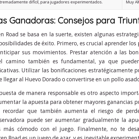
tremadamente difícil, para jugadores experimentados.
Muy Al
as Ganadoras: Consejos para Triun
 Road se basa en la suerte, existen algunas estrate
osibilidades de éxito. Primero, es crucial aprender los 
nticipar sus movimientos. Prestar atención a las bon
el camino también es fundamental, ya que pueden
ficativas. Utilizar las bonificaciones estratégicamente 
e llegar al Huevo Dorado o convertirse en un pollo asado
puesta de manera responsable es otro aspecto importa
umentar la apuesta para obtener mayores ganancias pu
e recordar que también aumenta el riesgo de perde
nservadora puede ser aumentar gradualmente la ap
s más cómodo con el juego. Finalmente, no te des
en Road es un juego de azar, y es inevitable experiment