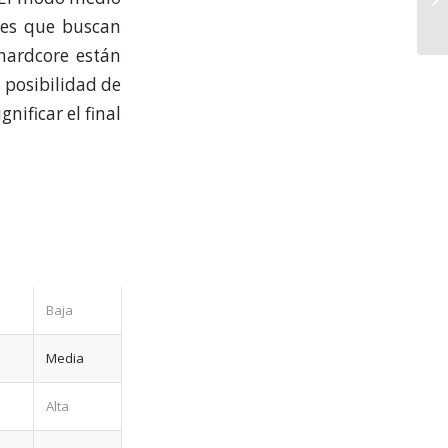
fia
ores que buscan
hardcore están
 posibilidad de
nificar el final
Baja
Media
Alta