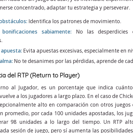
nerse concentrado, adaptar tu estrategia y perseverar.
obstáculos:
Identifica los patrones de movimiento.
s bonificaciones sabiamente:
No las desperdicies
s.
 apuesta:
Evita apuestas excesivas, especialmente en nive
alma:
No te desanimes por las pérdidas, aprende de cad
ia del RTP (Return to Player)
orno al Jugador, es un porcentaje que indica cuánto
uelve a los jugadores a largo plazo. En el caso de Chic
epcionalmente alto en comparación con otros juegos 
 en promedio, por cada 100 unidades apostadas, los j
erar 98 unidades a lo largo del tiempo. Un RTP alt
ada sesión de juego, pero sí aumenta las posibilidade