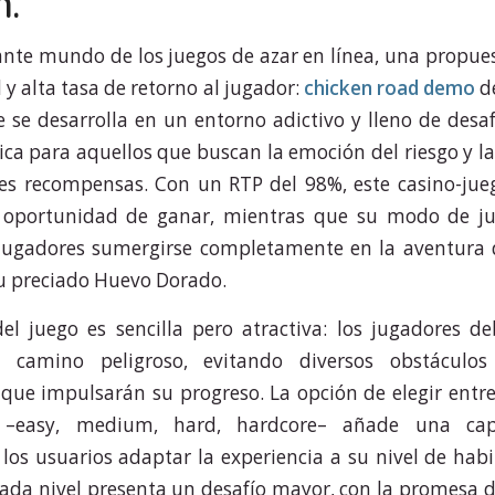
.
nte mundo de los juegos de azar en línea, una propue
 y alta tasa de retorno al jugador:
chicken road demo
d
e se desarrolla en un entorno adictivo y lleno de desaf
ica para aquellos que buscan la emoción del riesgo y la
es recompensas. Con un RTP del 98%, este casino-jue
 oportunidad de ganar, mientras que su modo de ju
 jugadores sumergirse completamente en la aventura 
su preciado Huevo Dorado.
el juego es sencilla pero atractiva: los jugadores d
 camino peligroso, evitando diversos obstáculos
 que impulsarán su progreso. La opción de elegir entre
d –easy, medium, hard, hardcore– añade una capa
los usuarios adaptar la experiencia a su nivel de habi
 Cada nivel presenta un desafío mayor, con la promesa