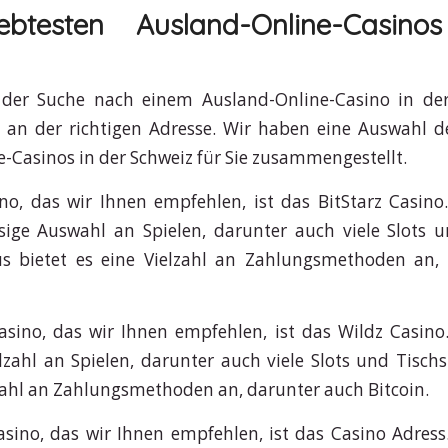
ebtesten Ausland-Online-Casin
der Suche nach einem Ausland-Online-Casino in der
 an der richtigen Adresse. Wir haben eine Auswahl d
-Casinos in der Schweiz für Sie zusammengestellt.
no, das wir Ihnen empfehlen, ist das BitStarz Casino
esige Auswahl an Spielen, darunter auch viele Slots u
s bietet es eine Vielzahl an Zahlungsmethoden an,
sino, das wir Ihnen empfehlen, ist das Wildz Casino
elzahl an Spielen, darunter auch viele Slots und Tischsp
zahl an Zahlungsmethoden an, darunter auch Bitcoin.
asino, das wir Ihnen empfehlen, ist das Casino Adress