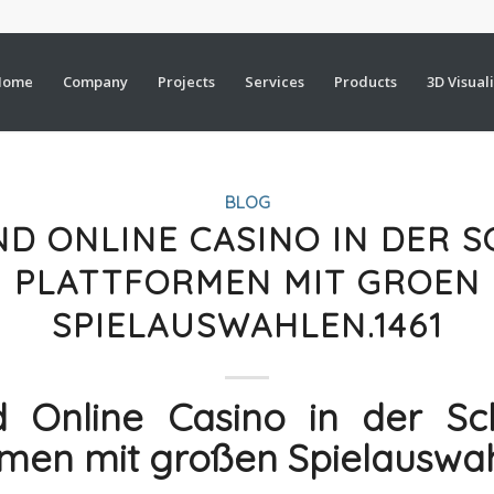
Home
Company
Projects
Services
Products
3D Visual
BLOG
D ONLINE CASINO IN DER 
PLATTFORMEN MIT GROEN
SPIELAUSWAHLEN.1461
d Online Casino in der Sc
rmen mit großen Spielauswa