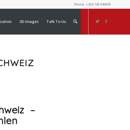
Phone: +254 728 545029
ization
3D Images
Talk To Us
SCHWEIZ
hweiz –
hlen