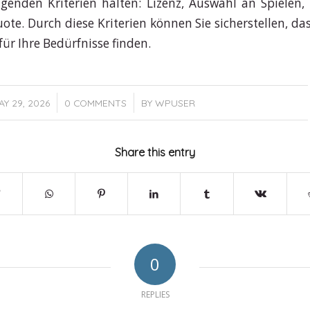
lgenden Kriterien halten: Lizenz, Auswahl an Spielen,
te. Durch diese Kriterien können Sie sicherstellen, das
für Ihre Bedürfnisse finden.
/
/
AY 29, 2026
0 COMMENTS
BY
WPUSER
Share this entry
0
REPLIES