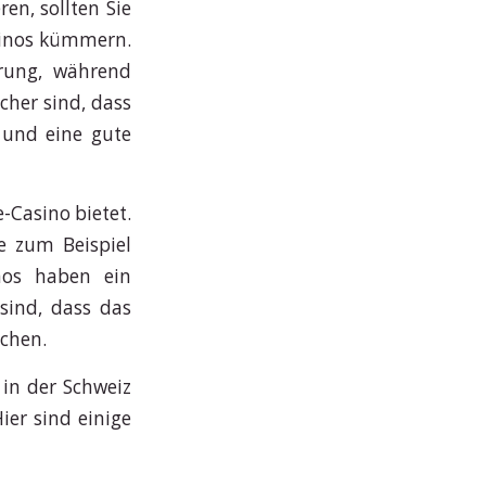
en, sollten Sie
asinos kümmern.
erung, während
cher sind, dass
z und eine gute
e-Casino bietet.
ie zum Beispiel
inos haben ein
 sind, dass das
uchen.
in der Schweiz
ier sind einige