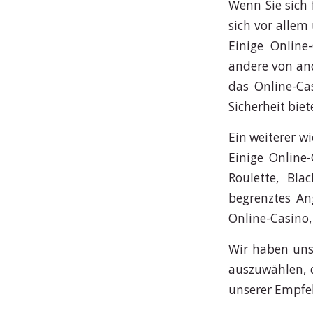
Wenn Sie sich 
sich vor allem
Einige Online
andere von and
das Online-Cas
Sicherheit biet
Ein weiterer wi
Einige Online-
Roulette, Bla
begrenztes Ang
Online-Casino, 
Wir haben uns
auszuwählen, d
unserer Empfe