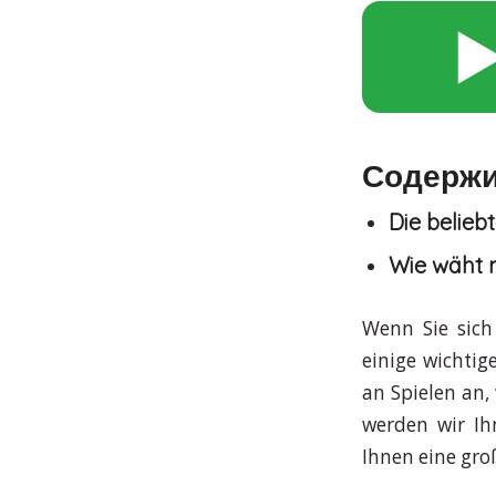
▶
Содерж
Die belieb
Wie wäht 
Wenn Sie sich 
einige wichtig
an Spielen an,
werden wir Ihn
Ihnen eine gro