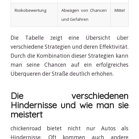
Risikobewertung
Abwägen von Chancen
Mittel
und Gefahren
Die Tabelle zeigt eine Übersicht über
verschiedene Strategien und deren Effektivität.
Durch die Kombination dieser Strategien kann
man seine Chancen auf ein erfolgreiches
Überqueren der Straße deutlich erhöhen.
Die verschiedenen
Hindernisse und wie man sie
meistert
chickenroad bietet nicht nur Autos als
Hindernisse. Oft kommen auch andere