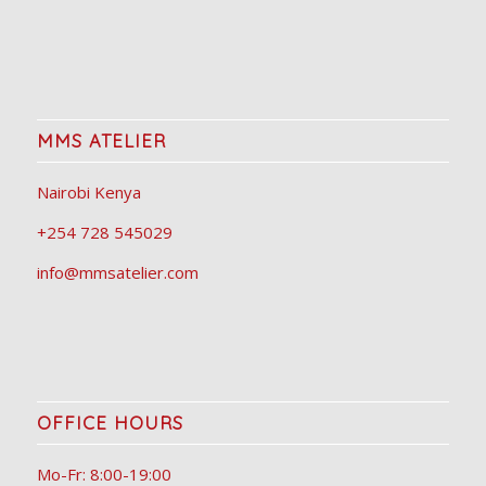
MMS ATELIER
Nairobi Kenya
+254 728 545029
info@mmsatelier.com
OFFICE HOURS
Mo-Fr: 8:00-19:00