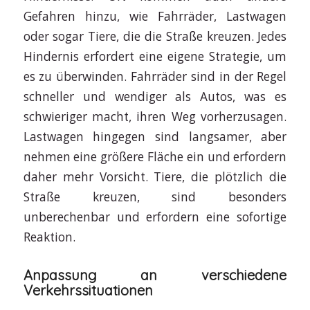
Gefahren hinzu, wie Fahrräder, Lastwagen
oder sogar Tiere, die die Straße kreuzen. Jedes
Hindernis erfordert eine eigene Strategie, um
es zu überwinden. Fahrräder sind in der Regel
schneller und wendiger als Autos, was es
schwieriger macht, ihren Weg vorherzusagen.
Lastwagen hingegen sind langsamer, aber
nehmen eine größere Fläche ein und erfordern
daher mehr Vorsicht. Tiere, die plötzlich die
Straße kreuzen, sind besonders
unberechenbar und erfordern eine sofortige
Reaktion.
Anpassung an verschiedene
Verkehrssituationen