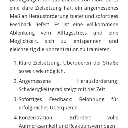
eine klare Zielsetzung hat, ein angemessenes
Maß an Herausforderung bietet und sofortiges
Feedback liefert. Es ist eine willkommene
Ablenkung vom Alltagsstress und eine
Möglichkeit, sich zu entspannen und
gleichzeitig die Konzentration zu trainieren.
Klare Zielsetzung: Überqueren der Straße
so weit wie möglich.
Angemessene Herausforderung:
Schwierigkeitsgrad steigt mit der Zeit.
Sofortiges Feedback: Belohnung für
erfolgreiches Überqueren.
Konzentration: Erfordert volle
Aufmerksamkeit und Reaktionsvermögen.