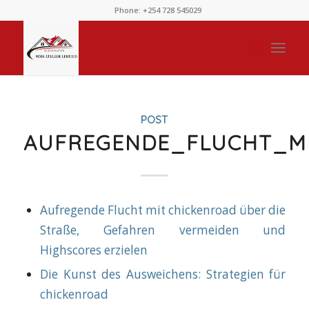
Phone: +254 728 545029
POST
AUFREGENDE_FLUCHT_M
Aufregende Flucht mit chickenroad über die
Straße, Gefahren vermeiden und
Highscores erzielen
Die Kunst des Ausweichens: Strategien für
chickenroad