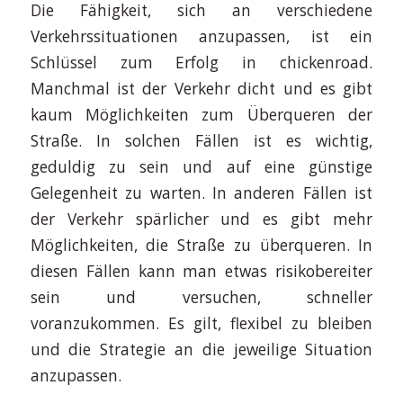
Die Fähigkeit, sich an verschiedene
Verkehrssituationen anzupassen, ist ein
Schlüssel zum Erfolg in chickenroad.
Manchmal ist der Verkehr dicht und es gibt
kaum Möglichkeiten zum Überqueren der
Straße. In solchen Fällen ist es wichtig,
geduldig zu sein und auf eine günstige
Gelegenheit zu warten. In anderen Fällen ist
der Verkehr spärlicher und es gibt mehr
Möglichkeiten, die Straße zu überqueren. In
diesen Fällen kann man etwas risikobereiter
sein und versuchen, schneller
voranzukommen. Es gilt, flexibel zu bleiben
und die Strategie an die jeweilige Situation
anzupassen.