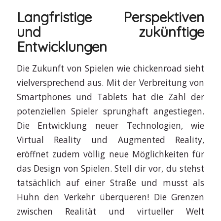
Langfristige Perspektiven
und zukünftige
Entwicklungen
Die Zukunft von Spielen wie chickenroad sieht
vielversprechend aus. Mit der Verbreitung von
Smartphones und Tablets hat die Zahl der
potenziellen Spieler sprunghaft angestiegen.
Die Entwicklung neuer Technologien, wie
Virtual Reality und Augmented Reality,
eröffnet zudem völlig neue Möglichkeiten für
das Design von Spielen. Stell dir vor, du stehst
tatsächlich auf einer Straße und musst als
Huhn den Verkehr überqueren! Die Grenzen
zwischen Realität und virtueller Welt