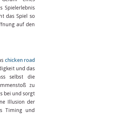
 Spielerlebnis
t das Spiel so
offnung auf den
das
chicken road
digkeit und das
ss selbst die
sammenstoß zu
s bei und sorgt
ne Illusion der
tes Timing und