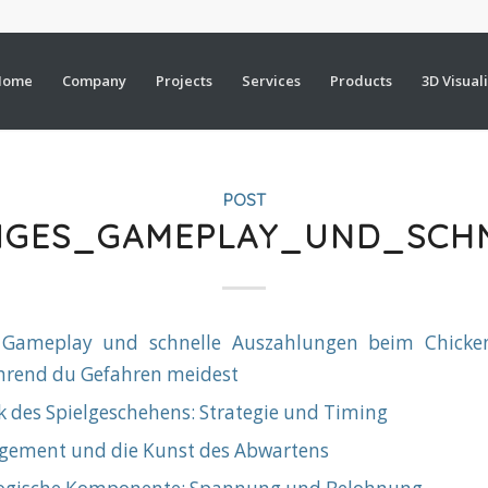
Home
Company
Projects
Services
Products
3D Visual
POST
IGES_GAMEPLAY_UND_SCH
Gameplay und schnelle Auszahlungen beim Chicke
hrend du Gefahren meidest
 des Spielgeschehens: Strategie und Timing
gement und die Kunst des Abwartens