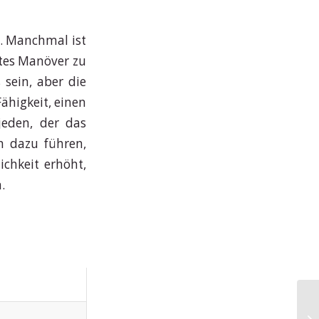
s. Manchmal ist
ntes Manöver zu
sein, aber die
ähigkeit, einen
jeden, der das
n dazu führen,
chkeit erhöht,
.
Pl