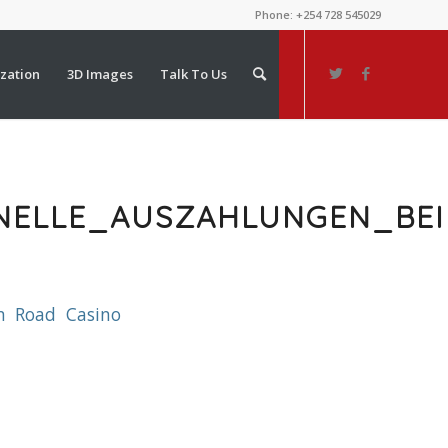
Phone: +254 728 545029
ization
3D Images
Talk To Us
NELLE_AUSZAHLUNGEN_BE
n Road Casino