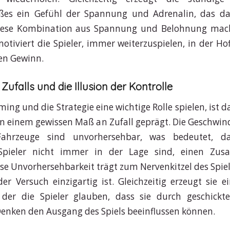
s ein Gefühl der Spannung und Adrenalin, das das
 Diese Kombination aus Spannung und Belohnung mach
otiviert die Spieler, immer weiterzuspielen, in der H
en Gewinn.
 Zufalls und die Illusion der Kontrolle
ing und die Strategie eine wichtige Rolle spielen, ist 
n einem gewissen Maß an Zufall geprägt. Die Geschwin
ahrzeuge sind unvorhersehbar, was bedeutet, da
 Spieler nicht immer in der Lage sind, einen Zu
se Unvorhersehbarkeit trägt zum Nervenkitzel des Spiel
der Versuch einzigartig ist. Gleichzeitig erzeugt sie ei
i der die Spieler glauben, dass sie durch geschick
Denken den Ausgang des Spiels beeinflussen können.