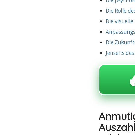
Die psycho
Die Rolle de
Die visuell
Anpassungs
Die Zukunft
Jenseits des

Anmut
Auszah