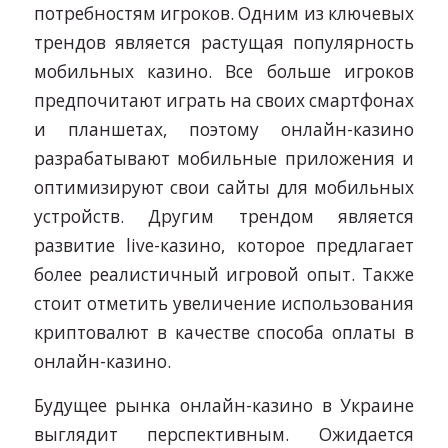
потребностям игроков. Одним из ключевых
трендов является растущая популярность
мобильных казино. Все больше игроков
предпочитают играть на своих смартфонах
и планшетах, поэтому онлайн-казино
разрабатывают мобильные приложения и
оптимизируют свои сайты для мобильных
устройств. Другим трендом является
развитие live-казино, которое предлагает
более реалистичный игровой опыт. Также
стоит отметить увеличение использования
криптовалют в качестве способа оплаты в
онлайн-казино.
Будущее рынка онлайн-казино в Украине
выглядит перспективным. Ожидается