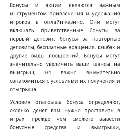
Бонусы и акции являются важным
инструментом привлечения и удержания
игроков в онлайн-казино. Они могут
включать приветственные бонусы за
первый депозит, бонусы за повторные
депозиты, бесплатные вращения, кэшбэк и
другие виды поощрений. Бонусы могут
значительно увеличить ваши шансы на
выигрыш, но важно внимательно
ознакомиться с условиями их получения и
отыгрыша.
Условия отыгрыша бонуса определяют,
сколько денег вам нужно проставить в
играх, прежде чем сможете вывести
бонусные средства и выигрыши,