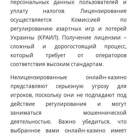
персональных данных пользователей и
уплату налогов. Лицензирование
осуществляется Комиссией по
регулированию азартных игр и лотерей
Украины (КРАИЛ). Получение лицензии –
сложный и дорогостоящий процесс,
который требует от операторов
соответствия высоким стандартам.
Нелицензированные онлайн-казино
представляют серьезную угрозу для
игроков, поскольку они не подпадают под
действие регулирования и могут
заниматься мошеннической
деятельностью. Важно убедиться, что
выбранное вами онлайн-казино имеет