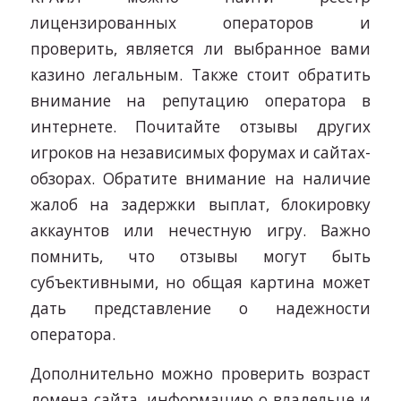
лицензированных операторов и
проверить, является ли выбранное вами
казино легальным. Также стоит обратить
внимание на репутацию оператора в
интернете. Почитайте отзывы других
игроков на независимых форумах и сайтах-
обзорах. Обратите внимание на наличие
жалоб на задержки выплат, блокировку
аккаунтов или нечестную игру. Важно
помнить, что отзывы могут быть
субъективными, но общая картина может
дать представление о надежности
оператора.
Дополнительно можно проверить возраст
домена сайта, информацию о владельце и