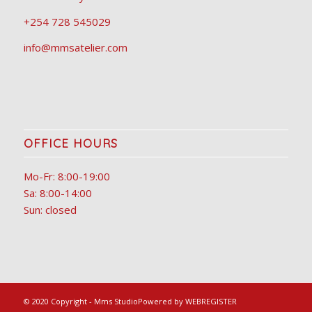
+254 728 545029
info@mmsatelier.com
OFFICE HOURS
Mo-Fr: 8:00-19:00
Sa: 8:00-14:00
Sun: closed
© 2020 Copyright - Mms Studio
Powered by WEBREGISTER