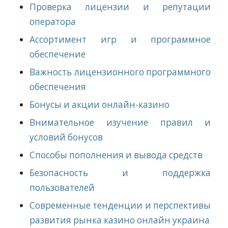
Проверка лицензии и репутации
оператора
Ассортимент игр и программное
обеспечение
Важность лицензионного программного
обеспечения
Бонусы и акции онлайн-казино
Внимательное изучение правил и
условий бонусов
Способы пополнения и вывода средств
Безопасность и поддержка
пользователей
Современные тенденции и перспективы
развития рынка казино онлайн украина