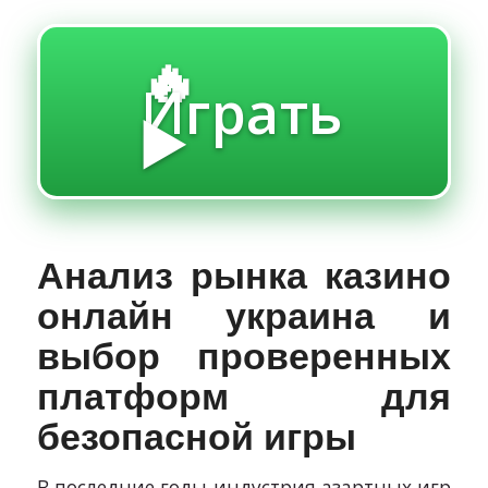
🔥
Играть
▶️
Анализ рынка казино
онлайн украина и
выбор проверенных
платформ для
безопасной игры
В последние годы индустрия азартных игр