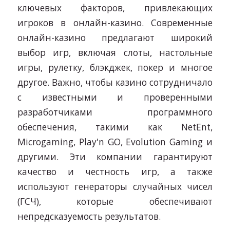
ключевых факторов, привлекающих
игроков в онлайн-казино. Современные
онлайн-казино предлагают широкий
выбор игр, включая слоты, настольные
игры, рулетку, блэкджек, покер и многое
другое. Важно, чтобы казино сотрудничало
с известными и проверенными
разработчиками программного
обеспечения, такими как NetEnt,
Microgaming, Play'n GO, Evolution Gaming и
другими. Эти компании гарантируют
качество и честность игр, а также
используют генераторы случайных чисел
(ГСЧ), которые обеспечивают
непредсказуемость результатов.