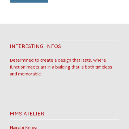
INTERESTING INFOS
Determined to create a design that lasts, where
function meets art in a building that is both timeless
and memorable.
MMS ATELIER
Nairobi Kenya