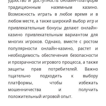
удобство и доступность онлайн-платформ
традиционным наземным казино.
Возможность играть в любое время и в
любом месте, а также широкий выбор игр и
привлекательные бонусы делают онлайн-
казино привлекательным вариантом для
многих игроков. Однако, вместе с ростом
популярности онлайн-казино, растет и
необходимость обеспечения безопасности
и прозрачности игрового процесса, а также
защиты прав потребителей. Важно
тщательно подходить к выбору
платформы, чтобы избежать
мошенничества и получить
положительный игровой опыт.