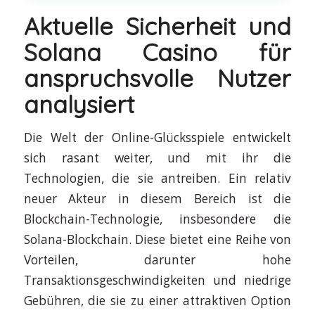
Aktuelle Sicherheit und
Solana Casino für
anspruchsvolle Nutzer
analysiert
Die Welt der Online-Glücksspiele entwickelt
sich rasant weiter, und mit ihr die
Technologien, die sie antreiben. Ein relativ
neuer Akteur in diesem Bereich ist die
Blockchain-Technologie, insbesondere die
Solana-Blockchain. Diese bietet eine Reihe von
Vorteilen, darunter hohe
Transaktionsgeschwindigkeiten und niedrige
Gebühren, die sie zu einer attraktiven Option