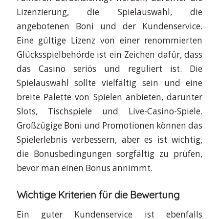
Lizenzierung, die Spielauswahl, die
angebotenen Boni und der Kundenservice.
Eine gültige Lizenz von einer renommierten
Glücksspielbehörde ist ein Zeichen dafür, dass
das Casino seriös und reguliert ist. Die
Spielauswahl sollte vielfältig sein und eine
breite Palette von Spielen anbieten, darunter
Slots, Tischspiele und Live-Casino-Spiele.
Großzügige Boni und Promotionen können das
Spielerlebnis verbessern, aber es ist wichtig,
die Bonusbedingungen sorgfältig zu prüfen,
bevor man einen Bonus annimmt.
Wichtige Kriterien für die Bewertung
Ein guter Kundenservice ist ebenfalls