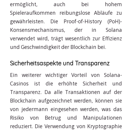
ermöglicht, auch bei hohem
Spieleraufkommen reibungslose Abläufe zu
gewährleisten. Die Proof-of-History (PoH)-
Konsensmechanismus, der in Solana
verwendet wird, trägt wesentlich zur Effizienz
und Geschwindigkeit der Blockchain bei.
Sicherheitsaspekte und Transparenz
Ein weiterer wichtiger Vorteil von Solana-
Casinos ist die erhöhte Sicherheit und
Transparenz. Da alle Transaktionen auf der
Blockchain aufgezeichnet werden, können sie
von jedermann eingesehen werden, was das
Risiko von Betrug und Manipulationen
reduziert. Die Verwendung von Kryptographie