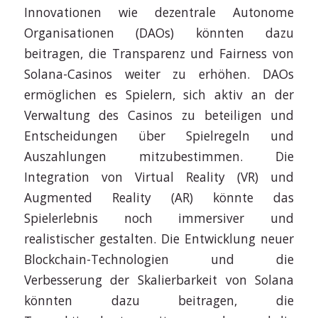
Innovationen wie dezentrale Autonome
Organisationen (DAOs) könnten dazu
beitragen, die Transparenz und Fairness von
Solana-Casinos weiter zu erhöhen. DAOs
ermöglichen es Spielern, sich aktiv an der
Verwaltung des Casinos zu beteiligen und
Entscheidungen über Spielregeln und
Auszahlungen mitzubestimmen. Die
Integration von Virtual Reality (VR) und
Augmented Reality (AR) könnte das
Spielerlebnis noch immersiver und
realistischer gestalten. Die Entwicklung neuer
Blockchain-Technologien und die
Verbesserung der Skalierbarkeit von Solana
könnten dazu beitragen, die