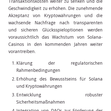
Transaktionskosten weiter zu senken und die
Geschwindigkeit zu erhöhen. Die zunehmende
Akzeptanz von Kryptowährungen und die
wachsende Nachfrage nach transparenten
und sicheren Glücksspieloptionen werden
voraussichtlich das Wachstum von Solana-
Casinos in den kommenden Jahren weiter
vorantreiben.
Klärung der regulatorischen
Rahmenbedingungen
Erhöhung des Bewusstseins für Solana
und Kryptowährungen
Entwicklung robuster
Sicherheitsmaßnahmen
Integration von DAOs zur Förderung der