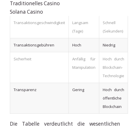
Traditionelles Casino
Solana Casino
Transaktionsgeschwindigkeit
Langsam
Schnell
(Tage)
(Sekunden)
Transaktionsgebühren
Hoch
Niedrig
Sicherheit
Anfällig für
Hoch durch
Manipulation
Blockchain-
Technologie
Transparenz
Gering
Hoch durch
öffentliche
Blockchain
Die Tabelle verdeutlicht die wesentlichen