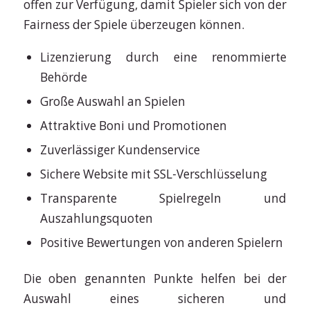
offen zur Verfügung, damit Spieler sich von der
Fairness der Spiele überzeugen können.
Lizenzierung durch eine renommierte
Behörde
Große Auswahl an Spielen
Attraktive Boni und Promotionen
Zuverlässiger Kundenservice
Sichere Website mit SSL-Verschlüsselung
Transparente Spielregeln und
Auszahlungsquoten
Positive Bewertungen von anderen Spielern
Die oben genannten Punkte helfen bei der
Auswahl eines sicheren und