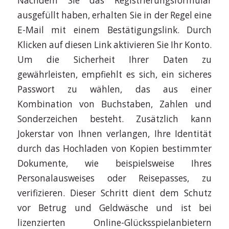
Nachdem Sie das Registrierungsformular
ausgefüllt haben, erhalten Sie in der Regel eine
E-Mail mit einem Bestätigungslink. Durch
Klicken auf diesen Link aktivieren Sie Ihr Konto.
Um die Sicherheit Ihrer Daten zu
gewährleisten, empfiehlt es sich, ein sicheres
Passwort zu wählen, das aus einer
Kombination von Buchstaben, Zahlen und
Sonderzeichen besteht. Zusätzlich kann
Jokerstar von Ihnen verlangen, Ihre Identität
durch das Hochladen von Kopien bestimmter
Dokumente, wie beispielsweise Ihres
Personalausweises oder Reisepasses, zu
verifizieren. Dieser Schritt dient dem Schutz
vor Betrug und Geldwäsche und ist bei
lizenzierten Online-Glücksspielanbietern