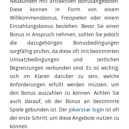
Neukunden mit attraktiven Bonusangeboten.
Diese können in Form von einem
Willkommensbonus, Freispielen oder einem
Einzahlungsbonus bestehen. Bevor Sie einen
Bonus in Anspruch nehmen, sollten Sie jedoch
die dazugehörigen Bonusbedingungen
sorgfältig prüfen, da diese oft mit bestimmten
Umsatzbedingungen und zeitlichen
Begrenzungen verbunden sind. Es ist wichtig,
sich im Klaren darüber zu sein, welche
Anforderungen erfüllt werden müssen, um
den Bonus auszahlen zu können. Achten Sie
auch darauf, ob der Bonus an bestimmte
Spiele gebunden ist. Der
jokerstar login
ist oft
der erste Schritt, um diese Angebote nutzen zu
können.