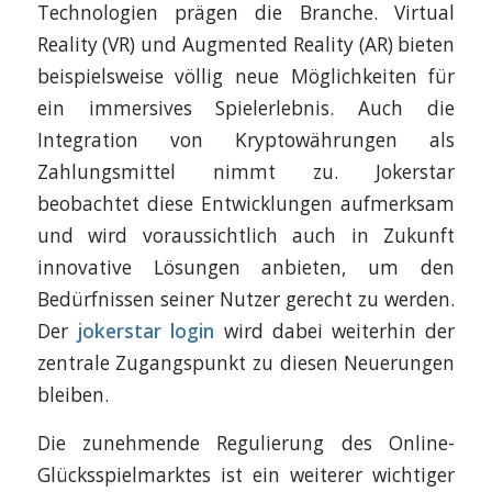
Technologien prägen die Branche. Virtual
Reality (VR) und Augmented Reality (AR) bieten
beispielsweise völlig neue Möglichkeiten für
ein immersives Spielerlebnis. Auch die
Integration von Kryptowährungen als
Zahlungsmittel nimmt zu. Jokerstar
beobachtet diese Entwicklungen aufmerksam
und wird voraussichtlich auch in Zukunft
innovative Lösungen anbieten, um den
Bedürfnissen seiner Nutzer gerecht zu werden.
Der
jokerstar login
wird dabei weiterhin der
zentrale Zugangspunkt zu diesen Neuerungen
bleiben.
Die zunehmende Regulierung des Online-
Glücksspielmarktes ist ein weiterer wichtiger