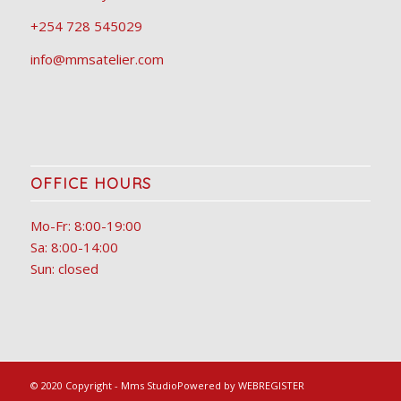
+254 728 545029
info@mmsatelier.com
OFFICE HOURS
Mo-Fr: 8:00-19:00
Sa: 8:00-14:00
Sun: closed
© 2020 Copyright - Mms Studio
Powered by WEBREGISTER