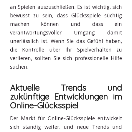
an Spielen auszuschließen. Es ist wichtig, sich
bewusst zu sein, dass Glücksspiele süchtig
machen können und dass ein
verantwortungsvoller Umgang damit
unerlässlich ist. Wenn Sie das Gefühl haben,
die Kontrolle über Ihr Spielverhalten zu
verlieren, sollten Sie sich professionelle Hilfe
suchen.
Aktuelle Trends und
zukünftige Entwicklungen im
Online-Glücksspiel
Der Markt für Online-Glücksspiele entwickelt
sich ständig weiter, und neue Trends und