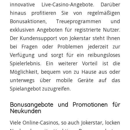
innovative Live-Casino-Angebote. Darüber
hinaus profitieren Sie von regelmäßigen
Bonusaktionen, Treueprogrammen und
exklusiven Angeboten für registrierte Nutzer.
Der Kundensupport von Jokerstar steht Ihnen
bei Fragen oder Problemen jederzeit zur
Verfügung und sorgt für ein reibungsloses
Spielerlebnis. Ein weiterer Vorteil ist die
Möglichkeit, bequem von zu Hause aus oder
unterwegs über mobile Geräte auf das
Spielangebot zuzugreifen.
Bonusangebote und Promotionen für
Neukunden
Viele Online-Casinos, so auch Jokerstar, locken