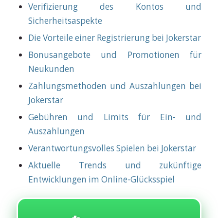
Verifizierung des Kontos und
Sicherheitsaspekte
Die Vorteile einer Registrierung bei Jokerstar
Bonusangebote und Promotionen für
Neukunden
Zahlungsmethoden und Auszahlungen bei
Jokerstar
Gebühren und Limits für Ein- und
Auszahlungen
Verantwortungsvolles Spielen bei Jokerstar
Aktuelle Trends und zukünftige
Entwicklungen im Online-Glücksspiel