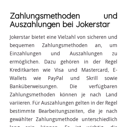
Zahlungsmethoden und
Auszahlungen bei Jokerstar
Jokerstar bietet eine Vielzahl von sicheren und
bequemen Zahlungsmethoden an, um
Einzahlungen und Auszahlungen zu
ermöglichen. Dazu gehören in der Regel
Kreditkarten wie Visa und Mastercard, E-
Wallets wie PayPal und Skrill sowie
Banküberweisungen. Die verfügbaren
Zahlungsmethoden können je nach Land
variieren. Für Auszahlungen gelten in der Regel
bestimmte Bearbeitungszeiten, die je nach
gewählter Zahlungsmethode unterschiedlich