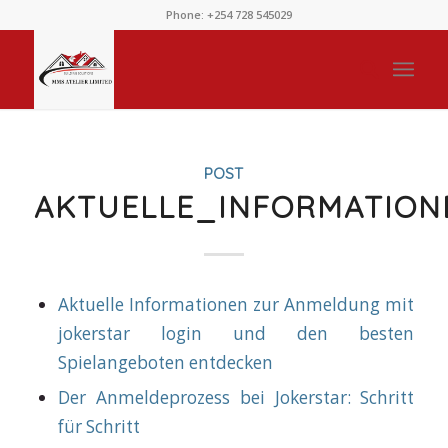
Phone: +254 728 545029
POST
AKTUELLE_INFORMATIO
Aktuelle Informationen zur Anmeldung mit
jokerstar login und den besten
Spielangeboten entdecken
Der Anmeldeprozess bei Jokerstar: Schritt
für Schritt