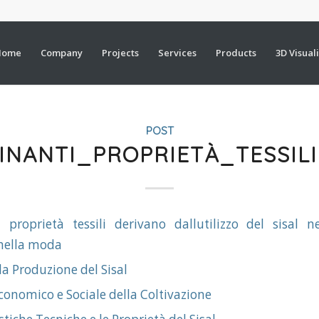
Home
Company
Projects
Services
Products
3D Visual
POST
INANTI_PROPRIETÀ_TESSI
i proprietà tessili derivano dallutilizzo del sisal 
nella moda
 la Produzione del Sisal
conomico e Sociale della Coltivazione