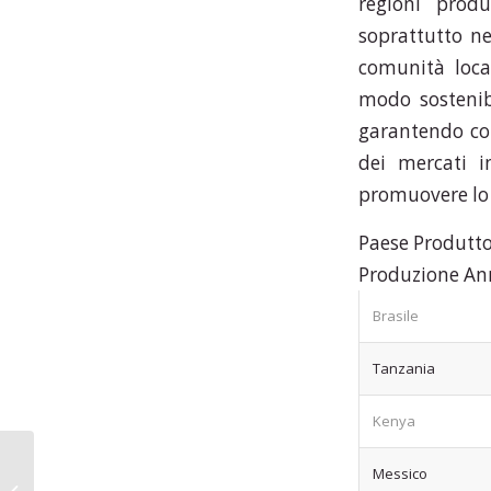
regioni produ
soprattutto ne
comunità loca
modo sostenibi
garantendo con
dei mercati i
promuovere lo 
Paese Produtt
Produzione Ann
Brasile
Tanzania
Kenya
Messico
Notable_platform_access_with_1win_login_for_enhanced_betting_o