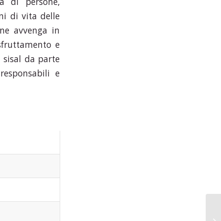
ia di persone,
i di vita delle
one avvenga in
 sfruttamento e
 sisal da parte
responsabili e
Af