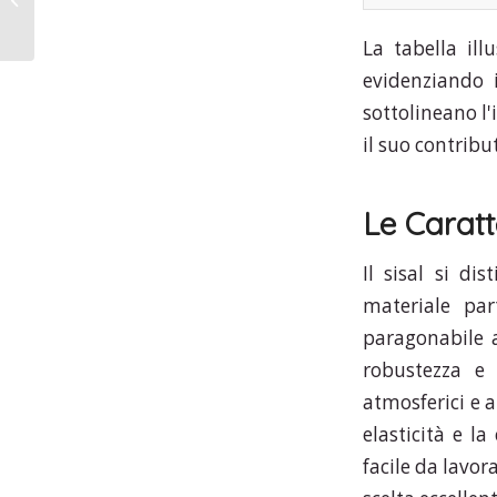
La tabella ill
evidenziando 
sottolineano l
il suo contrib
Le Caratt
Il sisal si di
materiale par
paragonabile a
robustezza e d
atmosferici e a
elasticità e l
facile da lavor