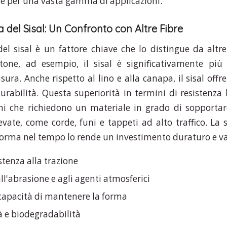
nte per una vasta gamma di applicazioni.
 del Sisal: Un Confronto con Altre Fibre
del sisal è un fattore chiave che lo distingue da altre 
tone, ad esempio, il sisal è significativamente più 
usura. Anche rispetto al lino e alla canapa, il sisal of
urabilità. Questa superiorità in termini di resistenza 
ni che richiedono un materiale in grado di sopportare
vate, come corde, funi e tappeti ad alto traffico. La 
orma nel tempo lo rende un investimento duraturo e v
stenza alla trazione
ll'abrasione e agli agenti atmosferici
e capacità di mantenere la forma
à e biodegradabilità