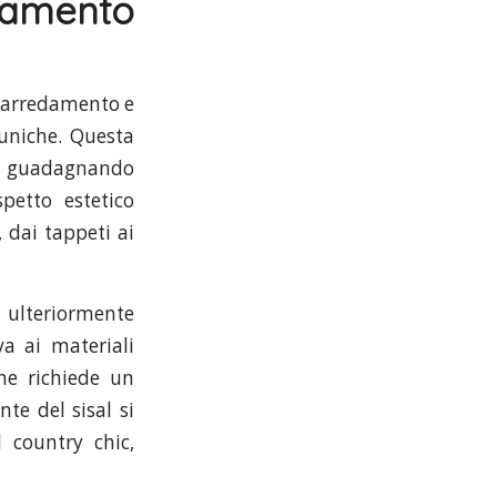
damento
l'arredamento e
 uniche. Questa
sta guadagnando
petto estetico
, dai tappeti ai
a ulteriormente
va ai materiali
one richiede un
te del sisal si
l country chic,