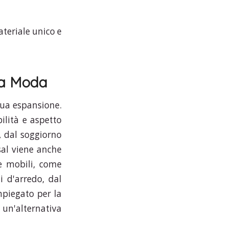
ateriale unico e
lla Moda
nua espansione.
ilità e aspetto
a, dal soggiorno
isal viene anche
re mobili, come
li d'arredo, dal
mpiegato per la
 un'alternativa