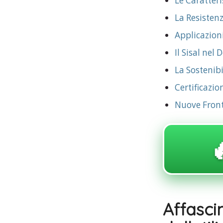
Le Caratteri
La Resistenz
Applicazion
Il Sisal nel
La Sostenibi
Certificazio
Nuove Fronti

Affasc