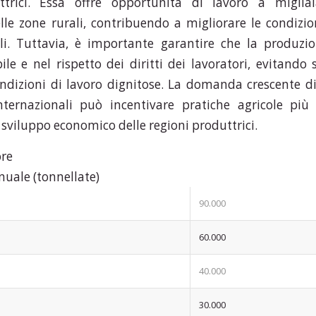
ttrici. Essa offre opportunità di lavoro a miglia
lle zone rurali, contribuendo a migliorare le condizion
li. Tuttavia, è importante garantire che la produzi
le e nel rispetto dei diritti dei lavoratori, evitando
dizioni di lavoro dignitose. La domanda crescente di
nternazionali può incentivare pratiche agricole più 
sviluppo economico delle regioni produttrici.
ore
uale (tonnellate)
90.000
60.000
40.000
30.000
ptions