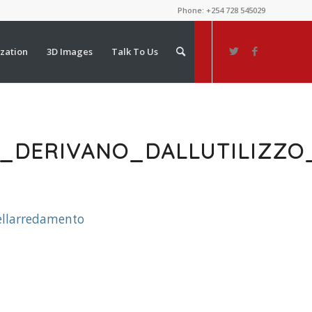
Phone: +254 728 545029
ization
3D Images
Talk To Us
LI_DERIVANO_DALLUTILIZZ
nellarredamento