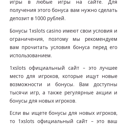
игры в любые игры на сайте. Для
получения этого бонуса вам нужно сделать
депозит в 1000 рублей.
Бонусы 1xslots casino имеют свои условия и
ограничения, поэтому мы рекомендуем
вам прочитать условия бонуса перед его
использованием.
1xslots официальный сайт – это лучшее
место для игроков, которые ищут новые
возможности и бонусы. Вам доступны
тысячи игр, а также регулярные акции и
бонусы для новых игроков.
Если вы ищете бонусы для новых игроков,
то 1xslots официальный сайт – это ваш