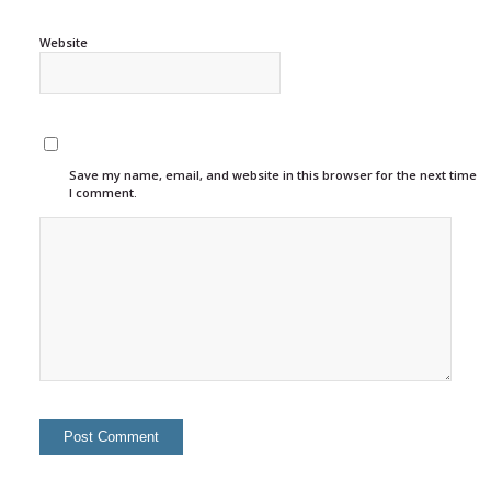
Website
Save my name, email, and website in this browser for the next time
I comment.