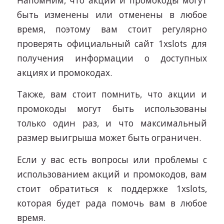
Напомним, что акции и промокоды могут
быть изменены или отменены в любое
время, поэтому вам стоит регулярно
проверять официальный сайт 1xslots для
получения информации о доступных
акциях и промокодах.
Также, вам стоит помнить, что акции и
промокоды могут быть использованы
только один раз, и что максимальный
размер выигрыша может быть ограничен.
Если у вас есть вопросы или проблемы с
использованием акций и промокодов, вам
стоит обратиться к поддержке 1xslots,
которая будет рада помочь вам в любое
время.