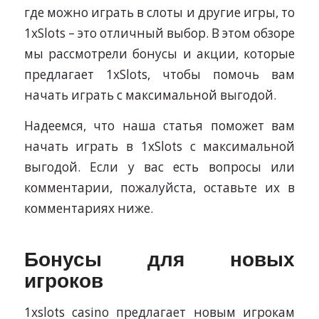
где можно играть в слоты и другие игры, то
1xSlots – это отличный выбор. В этом обзоре
мы рассмотрели бонусы и акции, которые
предлагает 1xSlots, чтобы помочь вам
начать играть с максимальной выгодой.
Надеемся, что наша статья поможет вам
начать играть в 1xSlots с максимальной
выгодой. Если у вас есть вопросы или
комментарии, пожалуйста, оставьте их в
комментариях ниже.
Бонусы для новых
игроков
1xslots casino предлагает новым игрокам