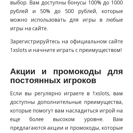
выбор. Вам доступны бонусы 100% до 1000
рублей и 50% до 500 рублей, которые
можно использовать для игры в любые
игры на сайте.
Зарегистрируйтесь на официальном сайте
1xslots и начните играть с преимуществом!
Акции и промокоды для
постоянных игроков
Если вы регулярно играете в 1xslots, вам
доступны дополнительные преимущества,
которые помогут вам насладиться игрой на
еще более высоком уровне. Вам
предлагаются акции и промокоды, которые