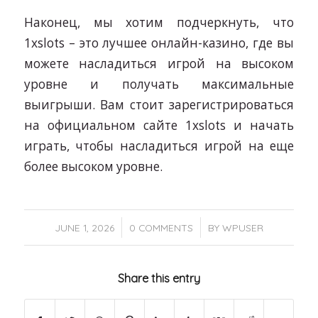
Наконец, мы хотим подчеркнуть, что
1xslots – это лучшее онлайн-казино, где вы
можете насладиться игрой на высоком
уровне и получать максимальные
выигрыши. Вам стоит зарегистрироваться
на официальном сайте 1xslots и начать
играть, чтобы насладиться игрой на еще
более высоком уровне.
/
/
JUNE 1, 2026
0 COMMENTS
BY
WPUSER
Share this entry