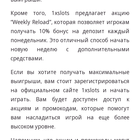
Кроме того, 1xslots предлагает акцию
“Weekly Reload”, которая позволяет игрокам
получать 10% бонус на депозит каждый
понедельник. Это отличный способ начать
новую неделю с дополнительными
средствами.
Если вы хотите получать максимальные
выигрыши, вам стоит зарегистрироваться
на официальном сайте 1xslots и начать
играть. Вам будет доступен доступ к
акциям и промокодам, которые помогут
вам насладиться игрой на еще более
высоком уровне.