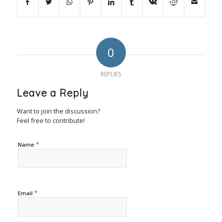
0
REPLIES
Leave a Reply
Want to join the discussion?
Feel free to contribute!
*
Name
*
Email