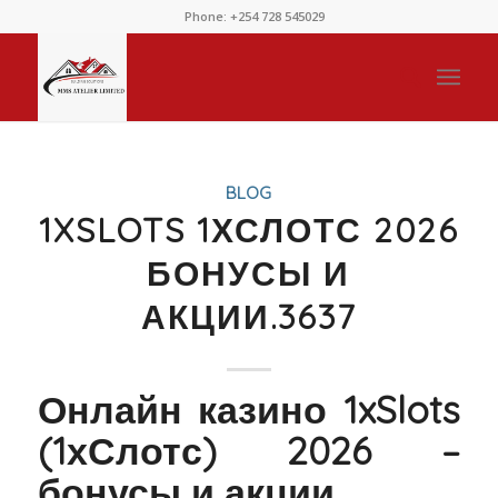
Phone: +254 728 545029
BLOG
1XSLOTS 1ХСЛОТС 2026
БОНУСЫ И
АКЦИИ.3637
Онлайн казино 1xSlots
(1хСлотс) 2026 –
бонусы и акции