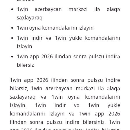
1win azerbaycan mərkəzi ilə əlaqə
saxlayaraq
1win oyna komandalarını izləyin
1win indir və 1win yukle komandalarını
izləyin
1win app 2026 ilindən sonra pulszu indirə
bilərsiz
1win app 2026 ilindən sonra pulszu indirə
bilərsiz, 1win azerbaycan mərkəzi ilə əlaqə
saxlayaraq və 1win oyna komandalarını
izləyin. 1win indir və 1win yukle
komandalarını izləyin və 1win app 2026
ilindən sonra pulszu indirə bilərsiniz. 1win