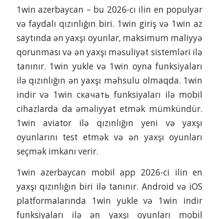
1win azerbaycan – bu 2026-cı ilin en populyar
və faydalı qızınlığın biri. 1win giriş və 1win az
saytında ən yaxşı oyunlar, maksimum maliyyə
qorunması və ən yaxşı məsuliyət sistemləri ilə
tanınır. 1win yukle və 1win oyna funksiyaları
ilə qızınlığın ən yaxşı məhsulu olmaqda. 1win
indir və 1win скачать funksiyaları ilə mobil
cihazlarda da əməliyyat etmək mümkündür.
1win aviator ilə qızınlığın yeni və yaxşı
oyunlarını test etmək və ən yaxşı oyunları
seçmək imkanı verir.
1win azerbaycan mobil app 2026-ci ilin en
yaxşı qızınlığın biri ilə tanınır. Android və iOS
platformalarında 1win yukle və 1win indir
funksiyaları ilə ən yaxşı oyunları mobil