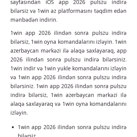
sayfasından iOS app 2026 pulszu indirə
bilərsiz və 1win az platformasını təqdim edən
mənbədən indirin.
1win app 2026 ilindən sonra pulszu indirə
bilərsiz, 1win oyna komandalarını izləyin. 1win
azerbaycan mərkəzi ilə əlaqə saxlayaraq, app
2026 ilindən sonra pulszu indirə bilərsiniz.
1win indir və 1win yukle komandalarını izləyin
və 1win app 2026 ilindən sonra pulszu indirə
bilərsiniz. 1win app 2026 ilindən sonra pulszu
indirə bilərsiz, 1win azerbaycan mərkəzi ilə
əlaqə saxlayaraq və 1win oyna komandalarını
izləyin.
1win app 2026 ilindən sonra pulszu indirə
bilərsiz