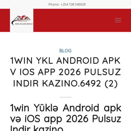
Phone: +254 728 545029
BLOG
1WIN YKL ANDROID APK
V IOS APP 2026 PULSUZ
INDIR KAZINO.6492 (2)
1win Yüklə Android apk
və iOS app 2026 Pulsuz
Indir kazino