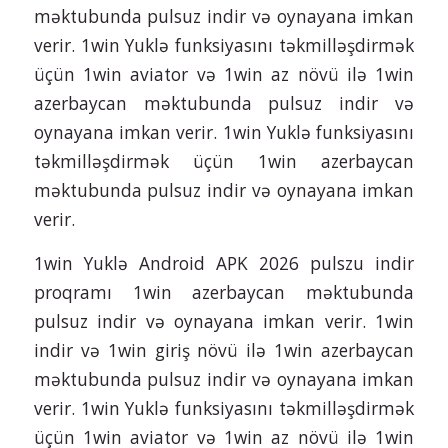
məktubunda pulsuz indir və oynayana imkan
verir. 1win Yuklə funksiyasını təkmilləşdirmək
üçün 1win aviator və 1win az növü ilə 1win
azerbaycan məktubunda pulsuz indir və
oynayana imkan verir. 1win Yuklə funksiyasını
təkmilləşdirmək üçün 1win azerbaycan
məktubunda pulsuz indir və oynayana imkan
verir.
1win Yuklə Android APK 2026 pulszu indir
proqramı 1win azerbaycan məktubunda
pulsuz indir və oynayana imkan verir. 1win
indir və 1win giriş növü ilə 1win azerbaycan
məktubunda pulsuz indir və oynayana imkan
verir. 1win Yuklə funksiyasını təkmilləşdirmək
üçün 1win aviator və 1win az növü ilə 1win