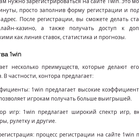
ам нужно зарегистрироваться на сайте 1win. Это м
нуты, просто заполнив форму регистрации и по
адрес. После регистрации, вы сможете делать ста
лайн-казино, а также получать доступ к до
ими как линия ставок, статистика и прогнозы.
ва 1win
гает несколько преимуществ, которые делают ег
. В частности, контора предлагает:
фициенты: 1win предлагает высокие коэффициен
 позволяет игрокам получать больше выигрышей.
р игр: 1win предлагает широкий спектр игр, в
ы, рулетку и другие.
егистрация: процесс регистрации на сайте 1win п