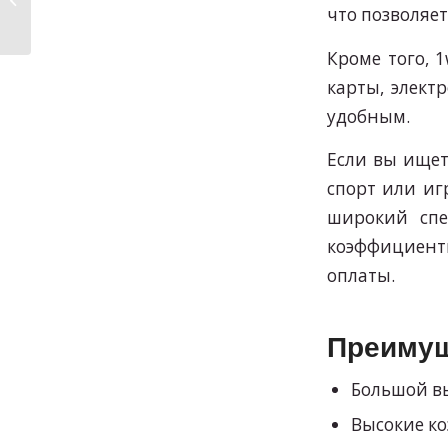
что позволяе
management and security...
Кроме того, 
карты, элект
удобным.
Если вы ищет
спорт или иг
широкий спе
коэффициенты
оплаты.
Преимущ
Большой в
Высокие к