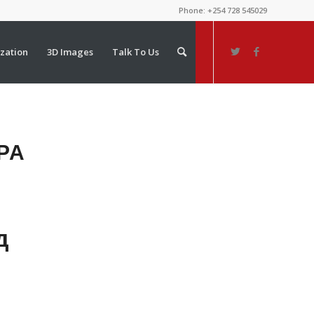
Phone: +254 728 545029
ization
3D Images
Talk To Us
РА
д