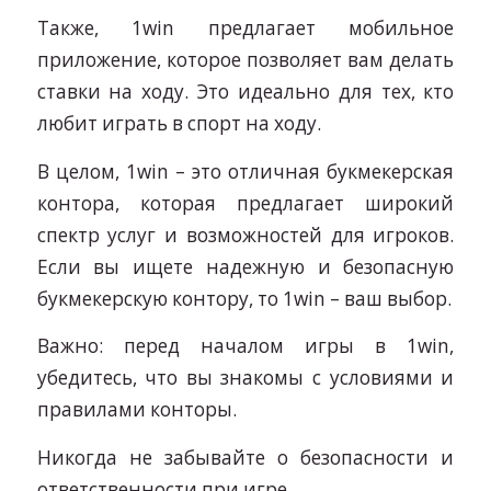
Также, 1win предлагает мобильное
приложение, которое позволяет вам делать
ставки на ходу. Это идеально для тех, кто
любит играть в спорт на ходу.
В целом, 1win – это отличная букмекерская
контора, которая предлагает широкий
спектр услуг и возможностей для игроков.
Если вы ищете надежную и безопасную
букмекерскую контору, то 1win – ваш выбор.
Важно: перед началом игры в 1win,
убедитесь, что вы знакомы с условиями и
правилами конторы.
Никогда не забывайте о безопасности и
ответственности при игре.