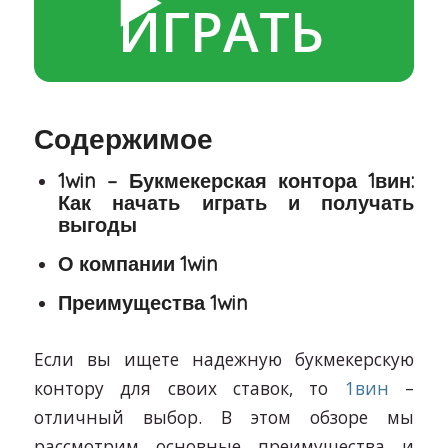
▶️
ИГРАТЬ
Содержимое
1win – Букмекерская контора 1вин:
Как начать играть и получать
выгоды
О компании 1win
Преимущества 1win
Если вы ищете надежную букмекерскую
контору для своих ставок, то
1вин
–
отличный выбор. В этом обзоре мы
рассмотрим основные преимущества и