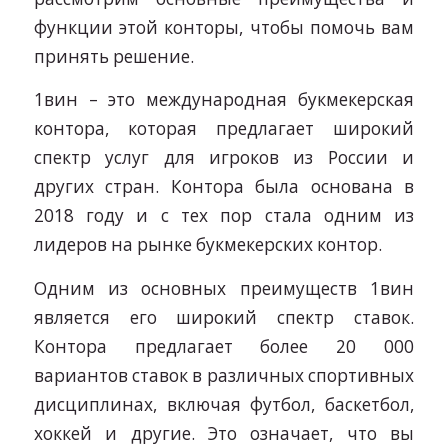
функции этой конторы, чтобы помочь вам
принять решение.
1вин – это международная букмекерская
контора, которая предлагает широкий
спектр услуг для игроков из России и
других стран. Контора была основана в
2018 году и с тех пор стала одним из
лидеров на рынке букмекерских контор.
Одним из основных преимуществ 1вин
является его широкий спектр ставок.
Контора предлагает более 20 000
вариантов ставок в различных спортивных
дисциплинах, включая футбол, баскетбол,
хоккей и другие. Это означает, что вы