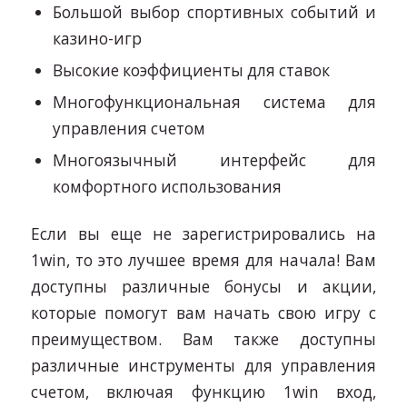
Большой выбор спортивных событий и
казино-игр
Высокие коэффициенты для ставок
Многофункциональная система для
управления счетом
Многоязычный интерфейс для
комфортного использования
Если вы еще не зарегистрировались на
1win, то это лучшее время для начала! Вам
доступны различные бонусы и акции,
которые помогут вам начать свою игру с
преимуществом. Вам также доступны
различные инструменты для управления
счетом, включая функцию 1win вход,